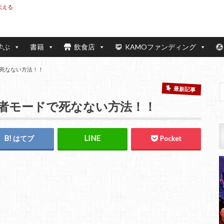
伝える
学ぶ
書籍
飲食店
KAMOファンディング
死なない方法！！
最新記事
者モードで死なない方法！！
はてブ
Pocket