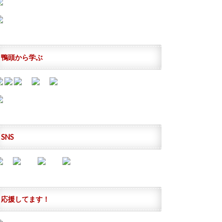
鴨頭から学ぶ
SNS
応援してます！