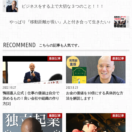
ビジネスをする上で大切な３つのこと！！！
やっぱり『移動距離が長い』人と付き合って生きたい♪
RECOMMEND
こちらの記事も人気です。
最新記事
最新記事
2022.10.27
2023.8.23
鴨頭嘉人公式｜仕事の価値は自分で
お金の価値を10倍にする具体的な方
決めるもの！良い会社や組織の作り
法を解説します！
方[2]
最新記事
最新記事