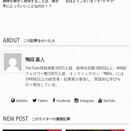
感情を乗せて表現することは、聴き
おはようございま～す*\(^o^)/*
手にとっていいことなのか！？
ABOUT
この記事をかいた人
鴨頭 嘉人
YouTube登録者数100万人超、総再生回数3億回以上。SNS総
フォロワー数250万人超、オンラインサロン「鴨Biz」には
1900名以上の経営者・起業家が参加し、実践的な学びを
日々発信している。
WebSite
Twitter
Facebook
Instagram
YouTube
NEW POST
このライターの最新記事