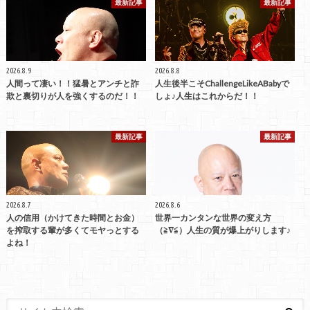
最新記事
最新記事
2026.8.9
2026.8.8
人間って凄い！！猛暑とアンチと詐
人生後半こそChallengeLikeABabyで
欺と裏切りが人を強くするのだ！！
しょ♪人生はこれからだ！！
最新記事
最新記事
2026.8.7
2026.8.6
人の信用（かけてきた時間とお金）
世界一カンタンな世界の変え方
を搾取する輩が多くてモヤっとする
（≧∇≦）人生の質が爆上がりします♪
よね！