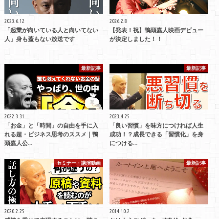
2023.6.12
2026.2.8
「起業が向いている人と向いてない
【発表！祝】鴨頭嘉人映画デビュー
人」身も蓋もない放送です
が決定しました！！
最新記事
最新記事
2022.3.31
2023.4.25
「お金」と「時間」の自由を手に入
「良い習慣」を味方につければ人生
れる超・ビジネス思考のススメ｜鴨
成功！？成長できる「習慣化」を身
頭嘉人公…
につける…
セミナー・講演動画
最新記事
2020.2.25
2014.10.2