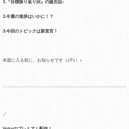
1.『目標振り返り回』の誕生話♪
2.今週の進捗はいかに！？
3.今回のトピックは新宣言！
本題に入る前に、お知らせです（≧∇≦）♪
／
Voicyのプレミアム配信！