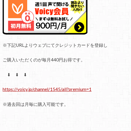
※
下記
URL
よりウェブにてクレジットカードを登録し
ご購入いただくのが毎月
440
円お得です。
⬇ ⬇ ⬇
https://voicy.jp/channel/1545/all?premium=1
※
過去回は月毎に購入可能です。