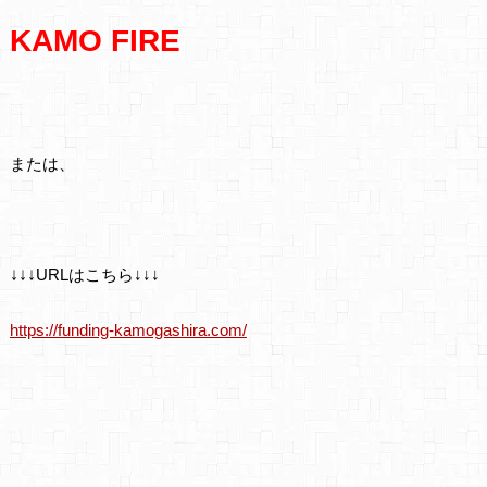
KAMO FIRE
または、
↓
↓
↓
URLはこちら↓↓↓
https://funding-kamogashira.com/