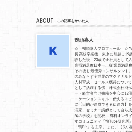
ABOUT
この記事をかいた人
鴨頭嘉人
☆ 鴨頭嘉人プロフィール ☆ Yo
長 高校卒業後、東京に引越し19
験した後、23歳で正社員として入社
客様満足度日本一、従 業員満足
その後も 最優秀コンサルタント
のみならず全世界のマクドナルド
人材育成・セールス獲得につい
として活躍する傍、株式会社3社
ー・経営者向け書籍を中心に12冊
ニケーションスキル・伝えるスピ
に【目的が達成できる伝達力】を教
演家、セミナー講師として自ら
師の学校」を開校。 有料オンラ
すコミュニティ「鴨Tube研究所
「鴨Biz」を主宰。 また、【