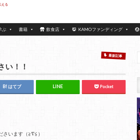
伝える
学ぶ
書籍
飲食店
KAMOファンディング
最新記事
さい！！
はてブ
Pocket
さいます（≧∇≦）