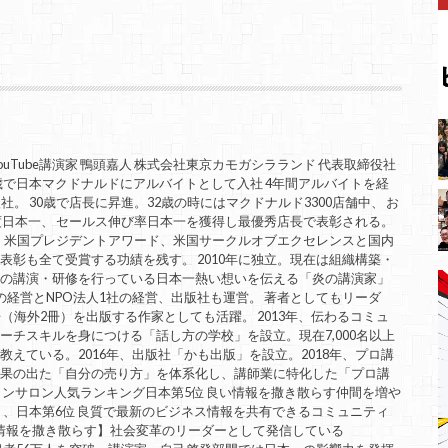
uTube講演家 鴨頭嘉人 株式会社東京カモガシラランド 代表取締役社
歳で日本マクドナルドにアルバイトとして入社 4年間アルバイトを経
。 30歳で店長に昇進。32歳の時にはマクドナルド3300店舗中、 お
度日本一、 セールス伸び率日本一を獲得し最優秀店長で表彰される。
。 米国プレジデントアワード、米国サークルオブエクセレンスと国内
表彰も全て受賞する功績を残す。 2010年に独立。現在は組織構築・
ての講演・研修を行っている日本一熱い想いを伝える「炎の講演家」
の経営とNPO法人1社の経営、出版社も運営。 著者としてもリーダ
（海外2冊）を出版する作家としても活躍。 2013年、伝わるコミュ
ーチスキルを身につける「話し方の学校」を設立。現在7,000名以上
えている。2016年、出版社「かも出版」を設立。2018年、プロ講
成果の出た「自分の売り方」を体系化し、講師業に特化した「プロ講
インサロン人気ランキング日本第5位 良い情報を撒き散らす仲間を増や
」、日本第6位 良質で最新のビジネス情報を共有できるコミュニティ
良い情報を撒き散らす】社会変革のリーダーとして発信している