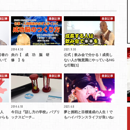
新記事
最新記事
最新記事
2014.4.30
2021.9.30
若者の
炎の【 成 功 脳 研
公式｜飲み会で分かる！成長し
いて
修 】を
ない人が無意識にやっているNG
な行動[1]
新記事
最新記事
最新記事
2014.6.18
2025.6.8
人
今日は『話し方の学校』パブリ
夢と挑戦と目標達成の人生！で
からも
ックスピーチ...
もハイバランスライフが良いね♪