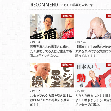
RECOMMEND
こちらの記事も人気です。
最新記事
最
2024.3.20
2026.5.26
西野亮廣さんの素直さに痺れ
【激論！！】20代30代の
た！成功してる人ほど素直で愚
未来をダメにする方法につ
直…上手くいかない…
語っておく！！
最新記事
最
2024.3.25
2022.10.11
スタッフのやる気を引き出すに
とうとう来ました！！日本
はPCM『６つの分類』が効果
よ！！動きましょう♪政府
的！！
メッセージが出た♪