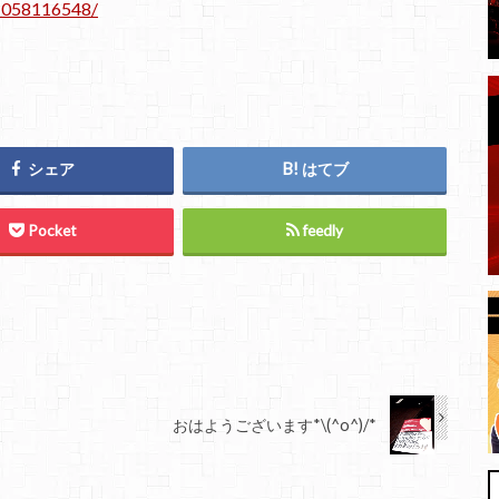
1058116548/
シェア
はてブ
Pocket
feedly
おはようございます*\(^o^)/*