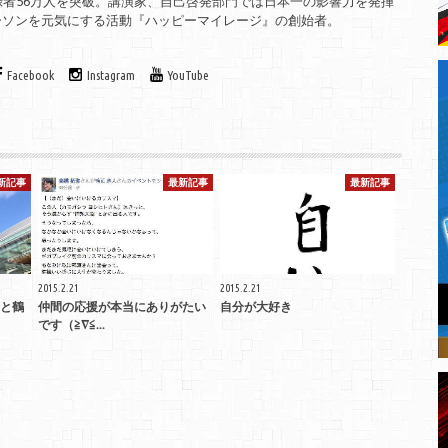
は、登録者56万人を突破。講演家、自己啓発部門では日本一の影響力を発揮
ーソンを元気にする活動『ハッピーマイレージ』の創始者。
Facebook
Instagram
YouTube
新記事
最新記事
最新記事
2015.2.21
2015.2.21
と鶴
仲間の応援が本当にありがたい
自分が大好き
です（≧∇≦...