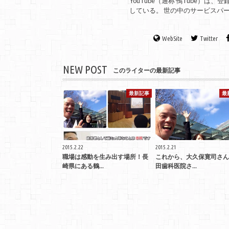
YouTube（通称 鴨Tube）
している。 世の中のサービスパ
WebSite
Twitter
NEW POST
このライターの最新記事
最新記事
最
2015.2.22
2015.2.21
職場は感動を生み出す場所！長
これから、大久保寛司さん
崎県にある鶴...
田歯科医院さ...