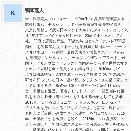
鴨頭嘉人
☆ 鴨頭嘉人プロフィール ☆ YouTube講演家 鴨頭嘉人 株
式会社東京カモガシラランド 代表取締役社長 高校卒業後、
東京に引越し19歳で日本マクドナルドにアルバイトとして入
社 4年間アルバイトを経験した後、23歳で正社員として入
社。 30歳で店長に昇進。32歳の時にはマクドナルド3300店
舗中、 お客様満足度日本一、従 業員満足度日本一、 セール
ス伸び率日本一を獲得し最優秀店長で表彰される。 その後
も 最優秀コンサルタント。 米国プレジデントアワード、米
国サークルオブエクセレンスと国内のみならず全世界のマク
ドナルド表彰も全て受賞する功績を残す。 2010年に独立。
現在は組織構築・人材育成・セールス獲得についての講演・
研修を行っている日本一熱い想いを伝える「炎の講演家」と
して活躍する傍、株式会社3社の経営とNPO法人1社の経
営、出版社も運営。 著者としてもリーダー・経営者向け書
籍を中心に12冊（海外2冊）を出版する作家としても活躍。
2013年、伝わるコミュニケーションスキル・伝えるスピー
チスキルを身につける「話し方の学校」を設立。現在7,000
名以上に【目的が達成できる伝達力】を教えている。2016
年、出版社「かも出版」を設立。2018年、プロ講演家、セ
ミナー講師として自ら成果の出た「自分の売り方」を体系化
し、講師業に特化した「プロ講師の学校」を開校。 有料オ