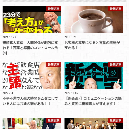
最新記事
最新記事
2021.10.29
2013.3.25
鴨頭嘉人直伝｜人間関係が劇的に変
お客様の立場になると言葉の主語が
わる！言葉と感情のコントロール法
変わる！！
[1]
最新記事
最新記事
2022.2.4
2022.11.16
不平不満で人生の時間をムダにして
【新企画♪】コミュニケーションの悩
いる人には共通の癖がある！！
みと質問に鴨頭嘉人が答えます！！
最新記事
最新記事