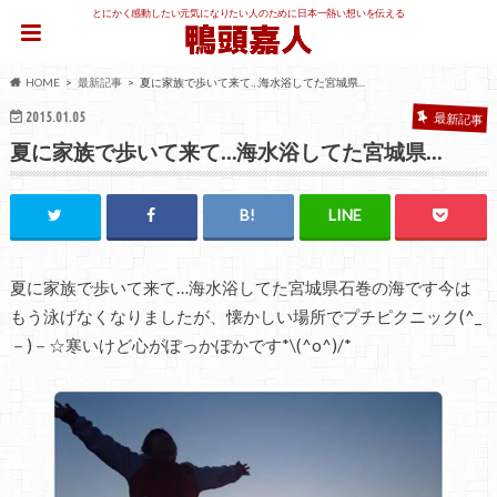
とにかく感動したい元気になりたい人のために日本一熱い想いを伝える
HOME
最新記事
夏に家族で歩いて来て…海水浴してた宮城県...
2015.01.05
最新記事
夏に家族で歩いて来て…海水浴してた宮城県…
夏に家族で歩いて来て…海水浴してた宮城県石巻の海です今は
もう泳げなくなりましたが、懐かしい場所でプチピクニック(^_
－)－☆寒いけど心がぽっかぽかです*\(^o^)/*