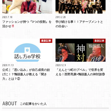
2023.7.18
2013.2.28
ファッションが持つ『3つの役割』を
学び続ける事！！アチーブメントと
活かせ
の出会い
最新記事
最新記事
2020.11.13
2020.12.9
公式｜「思い込み」が自己成長の妨
「えんとつ町のプペル」で世界を変
げに！？鴨頭嘉人が教える「聞き
える！西野亮廣×鴨頭嘉人の神対談㉕
力」とは？②
ABOUT
この記事をかいた人