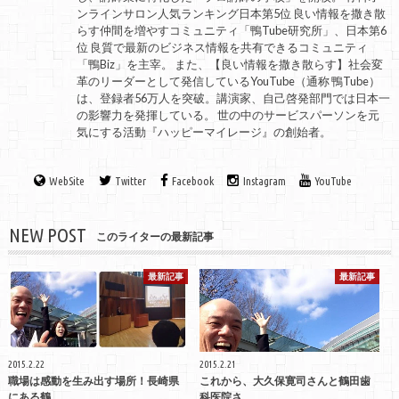
ンラインサロン人気ランキング日本第5位 良い情報を撒き散
らす仲間を増やすコミュニティ「鴨Tube研究所」、日本第6
位 良質で最新のビジネス情報を共有できるコミュニティ
「鴨Biz」を主宰。 また、【良い情報を撒き散らす】社会変
革のリーダーとして発信しているYouTube（通称 鴨Tube）
は、登録者56万人を突破。講演家、自己啓発部門では日本一
の影響力を発揮している。 世の中のサービスパーソンを元
気にする活動『ハッピーマイレージ』の創始者。
WebSite
Twitter
Facebook
Instagram
YouTube
NEW POST
このライターの最新記事
最新記事
最新記事
2015.2.22
2015.2.21
職場は感動を生み出す場所！長崎県
これから、大久保寛司さんと鶴田歯
にある鶴...
科医院さ...