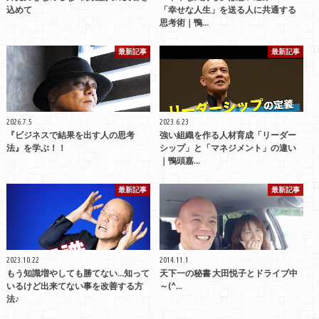
込めて️
「幸せな人生」を送る人に共通する
思考術｜鴨…
最新記事
最新記事
2026.7.5
2023.6.23
『ビジネスで結果を出す人の思考
強い組織を作る人材育成「リーダー
法』を学ぶ！！
シップ」と「マネジメント」の違い
｜鴨頭嘉…
最新記事
最新記事
2023.10.22
2014.11.1
もう知識増やしても勝てない…知って
天下一の秘書 大田悦子とドライブ中
いるけど出来てない事を改善する方
～(^...
法♪