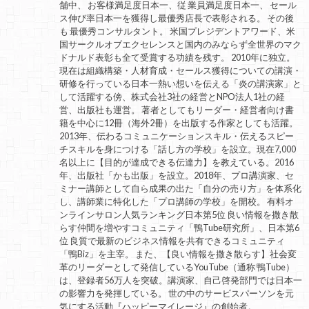
舗中、 お客様満足度日本一、従 業員満足度日本一、 セール
ス伸び率日本一を獲得し最優秀店長で表彰される。 その後
も 最優秀コンサルタント。 米国プレジデントアワード、米
国サークルオブエクセレンスと国内のみならず全世界のマク
ドナルド表彰も全て受賞する功績を残す。 2010年に独立。
現在は組織構築・人材育成・セールス獲得についての講演・
研修を行っている日本一熱い想いを伝える「炎の講演家」と
して活躍する傍、株式会社3社の経営とNPO法人1社の経
営、出版社も運営。 著者としてもリーダー・経営者向け書
籍を中心に12冊（海外2冊）を出版する作家としても活躍。
2013年、伝わるコミュニケーションスキル・伝えるスピー
チスキルを身につける「話し方の学校」を設立。現在7,000
名以上に【目的が達成できる伝達力】を教えている。2016
年、出版社「かも出版」を設立。2018年、プロ講演家、セ
ミナー講師として自ら成果の出た「自分の売り方」を体系化
し、講師業に特化した「プロ講師の学校」を開校。 有料オ
ンラインサロン人気ランキング日本第5位 良い情報を撒き散
らす仲間を増やすコミュニティ「鴨Tube研究所」、日本第6
位 良質で最新のビジネス情報を共有できるコミュニティ
「鴨Biz」を主宰。 また、【良い情報を撒き散らす】社会変
革のリーダーとして発信しているYouTube（通称 鴨Tube）
は、登録者56万人を突破。講演家、自己啓発部門では日本一
の影響力を発揮している。 世の中のサービスパーソンを元
気にする活動『ハッピーマイレージ』の創始者。