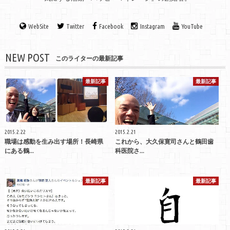
WebSite
Twitter
Facebook
Instagram
YouTube
NEW POST
このライターの最新記事
最新記事
最新記事
2015.2.22
2015.2.21
職場は感動を生み出す場所！長崎県
これから、大久保寛司さんと鶴田歯
にある鶴...
科医院さ...
最新記事
最新記事