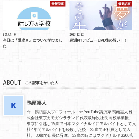
最新記事
最新記事
2015.1.10
2023.12.22
今日は『謙虚さ』について学びまし
豊洲PITデビュー LIVE後の想い！！
た
ABOUT
この記事をかいた人
鴨頭嘉人
☆ 鴨頭嘉人プロフィール ☆ YouTube講演家 鴨頭嘉人 株
式会社東京カモガシラランド 代表取締役社長 高校卒業後、
東京に引越し19歳で日本マクドナルドにアルバイトとして入
社 4年間アルバイトを経験した後、23歳で正社員として入
社。 30歳で店長に昇進。32歳の時にはマクドナルド3300店