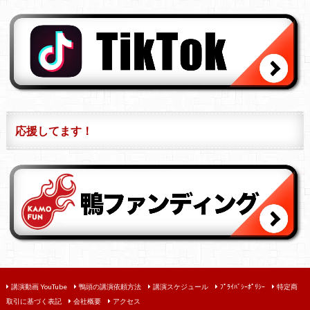
応援してます！
講演動画 YouTube
鴨頭の講演依頼方法
講演スケジュール
ﾌﾟﾗｲﾊﾞｼｰﾎﾟﾘｼｰ
特定商
取引に基づく表記
会社概要
アクセス