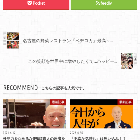
Pocket
feedly
名古屋の野菜レストラン『ベヂロカ』最高～...
この笑顔を世界中に増やしたくて…ハッピー...
RECOMMEND
こちらの記事も人気です。
最新記事
最新記事
2021.4.17
2023.4.26
外見力をなめるな‼鴨頭嘉人の反省を
「不幸な気持ち」は思い込み！？