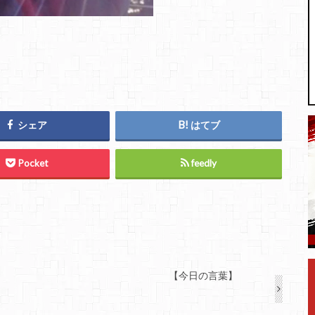
シェア
はてブ
Pocket
feedly
【今日の言葉】