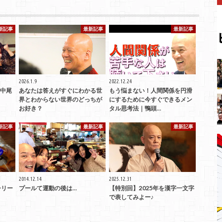
新記事
最新記事
最新記事
2026.1.9
2022.12.24
中尾
あなたは答えがすぐにわかる世
もう悩まない！人間関係を円滑
界とわからない世界のどっちが
にするために今すぐできるメン
お好き？
タル思考法｜鴨頭…
新記事
最新記事
最新記事
2014.12.14
2025.12.31
シリー
プールて運動の後は…
【特別回】2025年を漢字一文字
で表してみよー♪