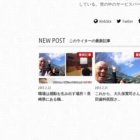
している。 世の中のサービスパ
WebSite
Twitter
NEW POST
このライターの最新記事
最新記事
最
2015.2.22
2015.2.21
職場は感動を生み出す場所！長
これから、大久保寛司さん
崎県にある鶴...
田歯科医院さ...