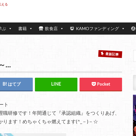
伝える
学ぶ
書籍
飲食店
KAMOファンディング
最新記事
高～…
はてブ
Pocket
タート
理職研修です！年間通じて『承認組織』をつくりあげ、
ります！めちゃくちゃ燃えてます(^_－)－☆