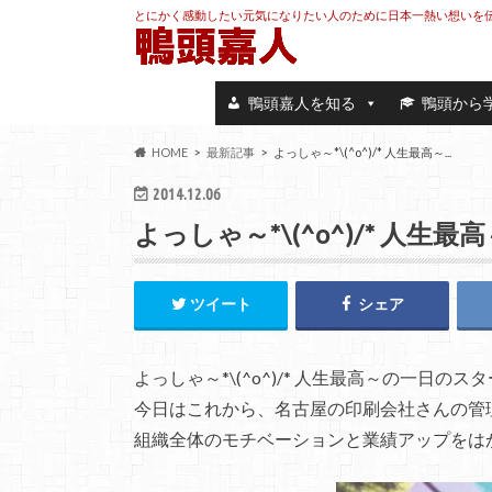
とにかく感動したい元気になりたい人のために日本一熱い想いを
鴨頭嘉人を知る
鴨頭から
HOME
最新記事
よっしゃ～*\(^o^)/* 人生最高～...
2014.12.06
よっしゃ～*\(^o^)/* 人生最
ツイート
シェア
よっしゃ～*\(^o^)/* 人生最高～の一日のス
今日はこれから、名古屋の印刷会社さんの管
組織全体のモチベーションと業績アップをはか