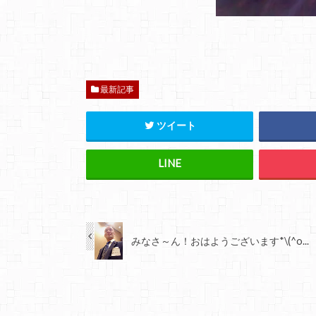
最新記事
ツイート
みなさ～ん！おはようございます*\(^o...