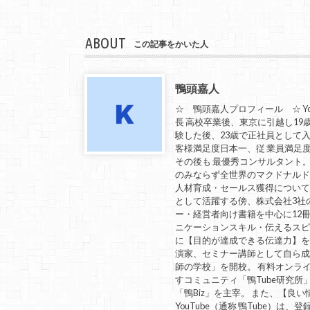
ABOUT
この記事をかいた人
鴨頭嘉人
☆ 鴨頭嘉人プロフィール ☆ Yo
長 高校卒業後、東京に引越し19
験した後、23歳で正社員として入社
客様満足度日本一、従 業員満足
その後も 最優秀コンサルタント
のみならず全世界のマクドナルド
人材育成・セールス獲得につい
として活躍する傍、株式会社3社
ー・経営者向け書籍を中心に12冊
ニケーションスキル・伝えるスピ
に【目的が達成できる伝達力】を教
演家、セミナー講師として自ら
師の学校」を開校。 有料オンラ
すコミュニティ「鴨Tube研究所
「鴨Biz」を主宰。 また、【
YouTube（通称 鴨Tube）