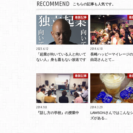
RECOMMEND
こちらの記事も人気です。
最新記事
最
2023.6.12
2014.6.10
「起業が向いている人と向いて
長崎ハッピーマイレージの
ない人」身も蓋もない放送です
由花さんとて...
最新記事
最
2014.9.8
2014.3.29
『話し方の学校』の授業中
LAWSONさんではこんな
ズがある...