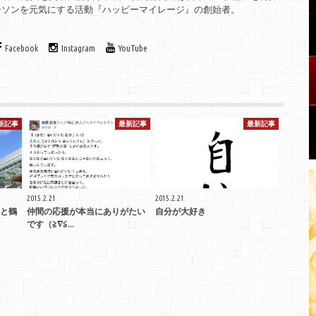
ーソンを元気にする活動『ハッピーマイレージ』の創始者。
Facebook
Instagram
YouTube
新記事
最新記事
最新記事
2015.2.21
2015.2.21
と鶴
仲間の応援が本当にありがたい
自分が大好き
です（≧∇≦...