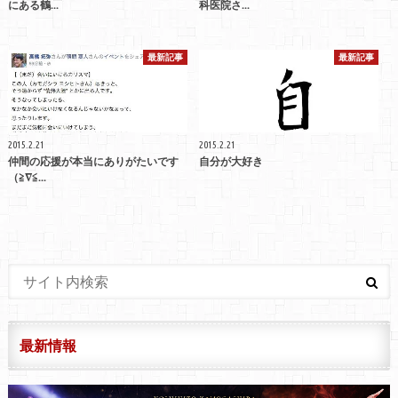
にある鶴...
科医院さ...
最新記事
最新記事
2015.2.21
2015.2.21
仲間の応援が本当にありがたいです
自分が大好き
（≧∇≦...
最新情報