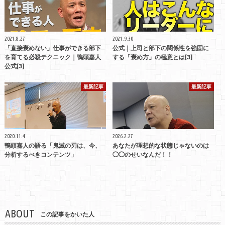
2021.8.27
2021.9.30
「直接褒めない」仕事ができる部下
公式｜上司と部下の関係性を強固に
を育てる必殺テクニック｜鴨頭嘉人
する「褒め方」の極意とは[3]
公式[3]
最新記事
最新記事
2020.11.4
2026.2.27
鴨頭嘉人の語る「鬼滅の刃は、今、
あなたが理想的な状態じゃないのは
分析するべきコンテンツ」
◯◯のせいなんだ！！
ABOUT
この記事をかいた人