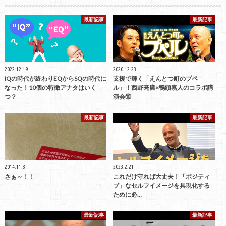
最新記事
最新記事
2022.12.19
2020.12.23
IQの時代が終わりEQからSQの時代に
支援で輝く「えんとつ町のプペ
なった！10個の特徴アナタはいく
ル」！西野亮廣×鴨頭嘉人のコラボ講
つ？
演会⑩
最新記事
最新記事
2014.11.8
2023.2.21
さぁ～！！
これだけ守れば大丈夫！「ポジティ
ブ」なセルフイメージを具現化する
ために必…
最新記事
最新記事