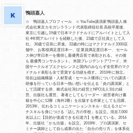
鴨頭嘉人
☆ 鴨頭嘉人プロフィール ☆ YouTube講演家 鴨頭嘉人 株
式会社東京カモガシラランド 代表取締役社長 高校卒業後、
東京に引越し19歳で日本マクドナルドにアルバイトとして入
社 4年間アルバイトを経験した後、23歳で正社員として入
社。 30歳で店長に昇進。32歳の時にはマクドナルド3300店
舗中、 お客様満足度日本一、従 業員満足度日本一、 セール
ス伸び率日本一を獲得し最優秀店長で表彰される。 その後
も 最優秀コンサルタント。 米国プレジデントアワード、米
国サークルオブエクセレンスと国内のみならず全世界のマク
ドナルド表彰も全て受賞する功績を残す。 2010年に独立。
現在は組織構築・人材育成・セールス獲得についての講演・
研修を行っている日本一熱い想いを伝える「炎の講演家」と
して活躍する傍、株式会社3社の経営とNPO法人1社の経
営、出版社も運営。 著者としてもリーダー・経営者向け書
籍を中心に12冊（海外2冊）を出版する作家としても活躍。
2013年、伝わるコミュニケーションスキル・伝えるスピー
チスキルを身につける「話し方の学校」を設立。現在7,000
名以上に【目的が達成できる伝達力】を教えている。2016
年、出版社「かも出版」を設立。2018年、プロ講演家、セ
ミナー講師として自ら成果の出た「自分の売り方」を体系化