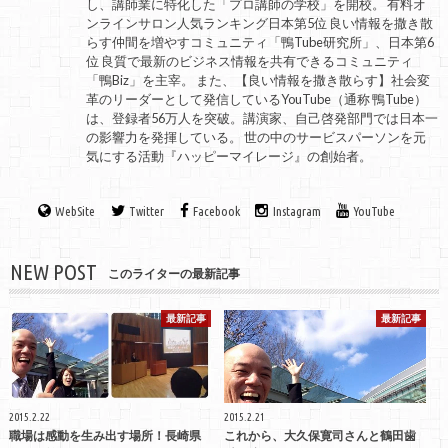
し、講師業に特化した「プロ講師の学校」を開校。 有料オ
ンラインサロン人気ランキング日本第5位 良い情報を撒き散
らす仲間を増やすコミュニティ「鴨Tube研究所」、日本第6
位 良質で最新のビジネス情報を共有できるコミュニティ
「鴨Biz」を主宰。 また、【良い情報を撒き散らす】社会変
革のリーダーとして発信しているYouTube（通称 鴨Tube）
は、登録者56万人を突破。講演家、自己啓発部門では日本一
の影響力を発揮している。 世の中のサービスパーソンを元
気にする活動『ハッピーマイレージ』の創始者。
WebSite
Twitter
Facebook
Instagram
YouTube
NEW POST
このライターの最新記事
最新記事
最新記事
2015.2.22
2015.2.21
職場は感動を生み出す場所！長崎県
これから、大久保寛司さんと鶴田歯