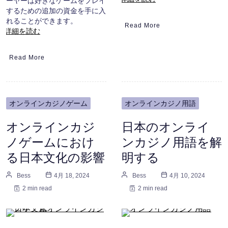
ーヤーは好きなゲームをプレイ
するための追加の資金を手に入
れることができます。
Read More
詳細を読む
Read More
オンラインカジノゲーム
オンラインカジノ用語
オンラインカジ
日本のオンライ
ノゲームにおけ
ンカジノ用語を解
る日本文化の影響
明する
Bess
4月 18, 2024
Bess
4月 10, 2024
2 min read
2 min read