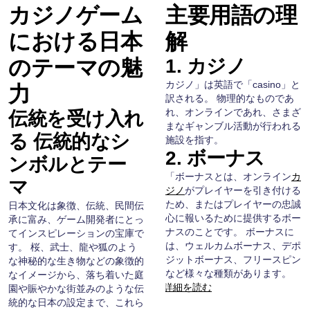
カジノゲーム
主要用語の理
における日本
解
のテーマの魅
1. カジノ
カジノ」は英語で「casino」と
力
訳される。 物理的なものであ
れ、オンラインであれ、さまざ
伝統を受け入れ
まなギャンブル活動が行われる
る 伝統的なシ
施設を指す。
2. ボーナス
ンボルとテー
「ボーナスとは、オンライン
カ
マ
ジノ
がプレイヤーを引き付ける
ため、またはプレイヤーの忠誠
日本文化は象徴、伝統、民間伝
心に報いるために提供するボー
承に富み、ゲーム開発者にとっ
ナスのことです。 ボーナスに
てインスピレーションの宝庫で
は、ウェルカムボーナス、デポ
す。 桜、武士、龍や狐のよう
ジットボーナス、フリースピン
な神秘的な生き物などの象徴的
など様々な種類があります。
なイメージから、落ち着いた庭
詳細を読む
園や賑やかな街並みのような伝
統的な日本の設定まで、これら