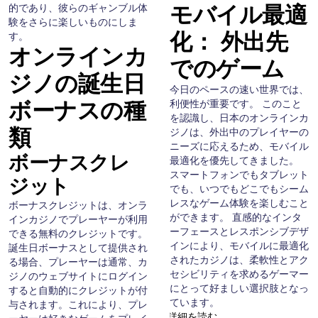
的であり、彼らのギャンブル体
モバイル最適
験をさらに楽しいものにしま
化： 外出先
す。
オンラインカ
でのゲーム
ジノの誕生日
今日のペースの速い世界では、
ボーナスの種
利便性が重要です。 このこと
を認識し、日本のオンラインカ
類
ジノは、外出中のプレイヤーの
ニーズに応えるため、モバイル
ボーナスクレ
最適化を優先してきました。
スマートフォンでもタブレット
ジット
でも、いつでもどこでもシーム
レスなゲーム体験を楽しむこと
ボーナスクレジットは、オンラ
ができます。 直感的なインタ
インカジノでプレーヤーが利用
ーフェースとレスポンシブデザ
できる無料のクレジットです。
インにより、モバイルに最適化
誕生日ボーナスとして提供され
されたカジノは、柔軟性とアク
る場合、プレーヤーは通常、カ
セシビリティを求めるゲーマー
ジノのウェブサイトにログイン
にとって好ましい選択肢となっ
すると自動的にクレジットが付
ています。
与されます。これにより、プレ
詳細を読む