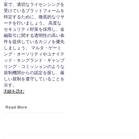
富で、適切なライセンシングを
受けているプラットフォームを
特定するために、徹底的なリサ
ーチを行いましょう。 高度な
セキュリティ対策を採用し、金
融取引に関する透明性の高い条
件を提供しているカジノを優先
しましょう。 マルタ・ゲーミ
ング・オーソリティやユナイテ
ッド・キングランド・ギャンブ
リング・コミッションのような
規制機関からの認定を探し、厳
しい規制を遵守していることを
示す。
詳細を読む
Read More