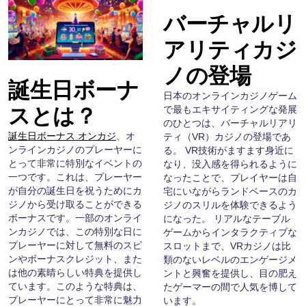
バーチャルリ
アリティカジ
ノの登場
誕生日ボーナ
日本のオンラインカジノゲーム
スとは？
で最もエキサイティングな発展
のひとつは、バーチャルリアリ
誕生日ボーナス オンカジ
、オ
ティ（VR）カジノの登場であ
ンラインカジノのプレーヤーに
る。 VR技術がますます身近に
とって非常に特別なイベントの
なり、没入感を得られるように
一つです。これは、プレーヤー
なったことで、プレイヤーは自
が自分の誕生日を祝うためにカ
宅にいながらランドベースのカ
ジノから受け取ることができる
ジノのスリルを体験できるよう
ボーナスです。一部のオンライ
になった。 リアルなテーブル
ンカジノでは、この特別な日に
ゲームからインタラクティブな
プレーヤーに対して無料のスピ
スロットまで、VRカジノは比
ンやボーナスクレジット、また
類のないレベルのエンゲージメ
は他の素晴らしい特典を提供し
ントと興奮を提供し、目の肥え
ています。このような特典は、
たゲーマーの間で人気を博して
プレーヤーにとって非常に魅力
います。