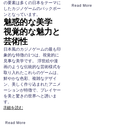
の要素は多くの日本をテーマに
Read More
したカジノゲームのバックボー
ンとなっています。
魅惑的な美学
視覚的な魅力と
芸術性
日本風のカジノゲームの最も印
象的な特徴の1つは、視覚的に
見事な美学です。 浮世絵や漫
画のような伝統的な芸術様式を
取り入れたこれらのゲームは、
鮮やかな色彩、複雑なデザイ
ン、美しく作り込まれたアニメ
ーションが特徴で、プレイヤー
を美と驚きの世界へと誘いま
す。
詳細を読む
Read More