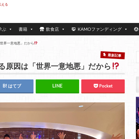
伝える
学ぶ
書籍
飲食店
KAMOファンディング
「世界一意地悪」だから
最新記事
いる原因は「世界一意地悪」だから
はてブ
Pocket