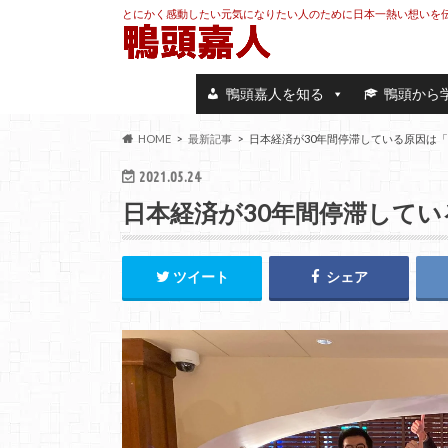
とにかく感動したい元気になりたい人のために日本一熱い想いを
鴨頭嘉人を知る
鴨頭から
HOME
最新記事
日本経済が30年間停滞している原因は
2021.05.24
日本経済が30年間停滞して
ツイート
シェア