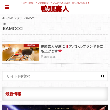
とにかく感動したい元気になりたい人のために日本一熱い想いを伝える
HOME
タグ : KAMOCCI
TAG
KAMOCCI
最新記事
鴨頭嘉人が遂に
アパレルブランドを立
ち上げます
2021.09.06
最新情報