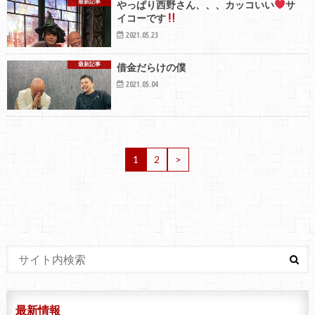
最新記事
やっぱり西野さん、、、カッコいい
サ
イコーです
2021.05.23
最新記事
借金だらけの僕️️
2021.05.04
1
2
>
最新情報