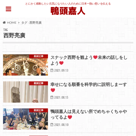
とにかく感動したい元気になりたい人のために日本一熱い想いを伝える
HOME
タグ : 西野亮廣
TAG
西野亮廣
最新記事
スナック西野を観よう
未来の話しをし
よう
2021.09.13
最新記事
幸せになる順番を科学的に説明しまーす
2021.08.15
最新記事
鴨頭嘉人は見えない所でめちゃくちゃや
ってるよ
2021.08.10