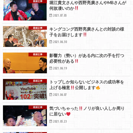
最新記事
堀江貴文さんや西野亮廣さんやMBさんが
何故凄いのか
2021.07.05
最新記事
キングコング西野亮廣さんとの対談の様
子をお届けします
2021.06.30
最新記事
影響力（勢い）がある内に次の手を打つ
必要性がある
2021.06.19
最新記事
トップしか知らないビジネスの成功率を
上げる極意
公開します
2021.06.07
最新記事
気づいちゃった
ノリが良い人しか周り
に居ない
2021.05.23