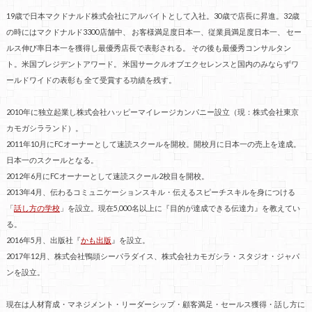
19歳で日本マクドナルド株式会社にアルバイトとして入社。30歳で店長に昇進。32歳
の時にはマクドナルド3300店舗中、 お客様満足度日本一、従業員満足度日本一、 セー
ルス伸び率日本一を獲得し最優秀店長で表彰される。 その後も最優秀コンサルタン
ト。米国プレジデントアワード。 米国サークルオブエクセレンスと国内のみならずワ
ールドワイドの表彰も 全て受賞する功績を残す。
2010年に独立起業し株式会社ハッピーマイレージカンパニー設立（現：株式会社東京
カモガシラランド）。
2011年10月にFCオーナーとして速読スクールを開校。開校月に日本一の売上を達成。
日本一のスクールとなる。
2012年6月にFCオーナーとして速読スクール2校目を開校。
2013年4月、伝わるコミュニケーションスキル・伝えるスピーチスキルを身につける
「
話し方の学校
」を設立。現在5,000名以上に『目的が達成できる伝達力』を教えてい
る。
2016年5月、出版社『
かも出版
』を設立。
2017年12月、株式会社鴨頭シーパラダイス、株式会社カモガシラ・スタジオ・ジャパ
ンを設立。
現在は人材育成・マネジメント・リーダーシップ・顧客満足・セールス獲得・話し方に