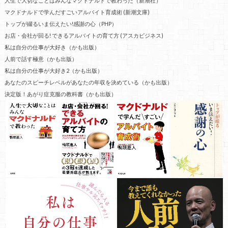
人生で大切なことはみんなマクドナルドで教わった（新潮社）
マクドナルドで学んだすごいアルバイト育成術 (新潮文庫)
トップが綴るいま伝えたい!感謝の心（PHP）
お店・会社が回る! できるアルバイトの育て方 (アスカビジネス)
私は自分の仕事が大好き（かも出版）
人前で話す極意（かも出版）
私は自分の仕事が大好き2（かも出版）
あなたのスピーチレベルがあなたの年収を決めている（かも出版）
決定版！あがり症克服の教科書（かも出版）