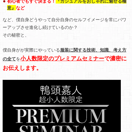
初心者でもすぐ決まる！
『カジュアルをおしゃれに魅せる極
意』
など
など、僕自身どうやって自分自身のセルフイメージを常にパワ
ーアップさせ進化し続けているのか？
その秘密と、
僕自身がが実際にやっている
服装に関する技術、知識、考え方
小人数限定のプレミアムセミナー
で濃密に
の全て
を
お伝えします。