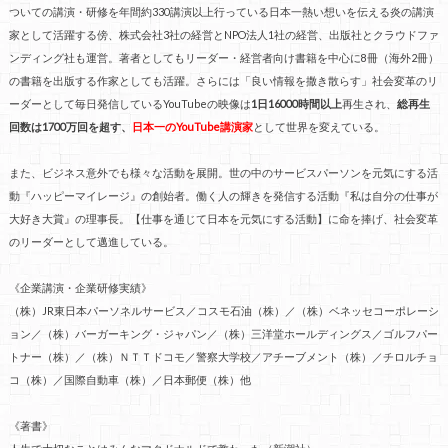
ついての講演・研修を年間約330講演以上行っている日本一熱い想いを伝える炎の講演
家として活躍する傍、株式会社3社の経営とNPO法人1社の経営、出版社とクラウドファ
ンディング社も運営。著者としてもリーダー・経営者向け書籍を中心に8冊（海外2冊）
の書籍を出版する作家としても活躍。さらには「良い情報を撒き散らす」社会変革のリ
ーダーとして毎日発信しているYouTubeの映像は
1日16000時間以上
再生され、
総再生
回数は1700万回を超す、
日本一のYouTube講演家
として世界を変えている。
また、ビジネス意外でも様々な活動を展開。世の中のサービスパーソンを元気にする活
動『ハッピーマイレージ』の創始者。働く人の輝きを発信する活動『私は自分の仕事が
大好き大賞』の理事長。【仕事を通じて日本を元気にする活動】に命を捧げ、社会変革
のリーダーとして邁進している。
《企業講演・企業研修実績》
（株）JR東日本パーソネルサービス／コスモ石油（株）／（株）ベネッセコーポレーシ
ョン／（株）バーガーキング・ジャパン／（株）三洋堂ホールディングス／ゴルフパー
トナー（株）／（株）ＮＴＴドコモ／警察大学校／アチーブメント（株）／チロルチョ
コ（株）／国際自動車（株）／日本郵便（株）他
《著書》