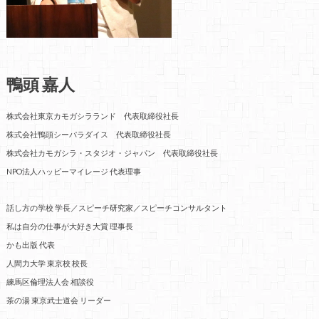
鴨頭 嘉人
株式会社東京カモガシラランド 代表取締役社長
株式会社鴨頭シーパラダイス 代表取締役社長
株式会社カモガシラ・スタジオ・ジャパン 代表取締役社長
NPO法人ハッピーマイレージ 代表理事
話し方の学校 学長／スピーチ研究家／スピーチコンサルタント
私は自分の仕事が大好き大賞 理事長
かも出版 代表
人間力大学 東京校 校長
練馬区倫理法人会 相談役
茶の湯 東京武士道会 リーダー