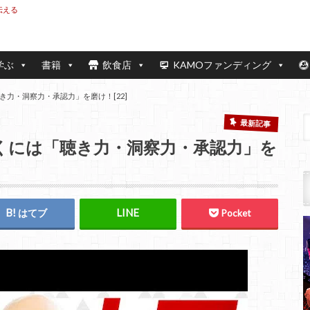
伝える
学ぶ
書籍
飲食店
KAMOファンディング
力・洞察力・承認力」を磨け！[22]
最新記事
くには「聴き力・洞察力・承認力」を
はてブ
Pocket