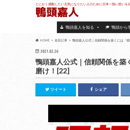
とにかく感動したい元気になりたい人のために日本一熱い想いを
鴨頭嘉人を知る
鴨頭から
HOME
最新記事
鴨頭嘉人公式｜信頼関係を築くには「聴き
2021.02.26
鴨頭嘉人公式｜信頼関係を築
磨け！[22]
ツイート
シェア