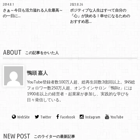
2014.8.1
2023.8.26
さぁ～今日も活力溢れる人生最高～
ポジティブな人生はすべて自分の
の一日に...
「心」が決める！幸せになるための
おすすめ思…
ABOUT
この記事をかいた人
鴨頭 嘉人
YouTube登録者数100万人超、総再生回数3億回以上。SNS総
フォロワー数250万人超、オンラインサロン「鴨Biz」には
1900名以上の経営者・起業家が参加し、実践的な学びを
日々発信している。
WebSite
Twitter
Facebook
Instagram
YouTube
NEW POST
このライターの最新記事