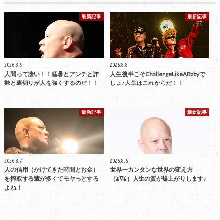
最新記事
最新記事
2026.8.9
2026.8.8
人間って凄い！！猛暑とアンチと詐
人生後半こそChallengeLikeABabyで
欺と裏切りが人を強くするのだ！！
しょ♪人生はこれからだ！！
最新記事
最新記事
2026.8.7
2026.8.6
人の信用（かけてきた時間とお金）
世界一カンタンな世界の変え方
を搾取する輩が多くてモヤっとする
（≧∇≦）人生の質が爆上がりします♪
よね！