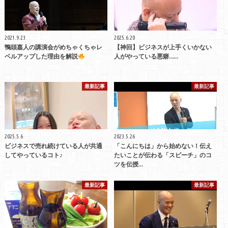
2021.9.23
2025.6.20
鴨頭嘉人の講演会がめちゃくちゃレ
【神回】ビジネスが上手くいかない
ベルアップした理由を解説
人がやっている悪癖……
最新記事
最新記事
2025.5.6
2023.5.26
ビジネスで売れ続けている人が共通
「こんにちは」から始めない！伝え
してやっているコト♪
たいことが伝わる「スピーチ」のコ
ツを伝授…
最新記事
最新記事