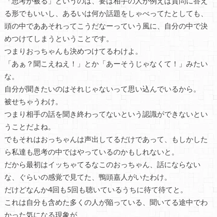
「思考が被る」というのは、要は相手の人が例えば質問に答え
る形でもいいし、あるいは何か話題をしゃべってたとしても、
頭の中でああそれってこうだなーっていう風に、自分の中で決
めつけてしまうということです。
つまりおっちゃんも決めつけてるわけよ。
「あぁ？聞こえねえ！」とか「あーそうじゃなくて！」みたい
な。
自分が聞きたいのはそれじゃないって思い込んでいるから。
被せちゃうわけ。
つまり相手の話を聞き終わってないという認識ができないとい
うことだよね。
でもそれはおっちゃんは声出してるだけであって、もしかした
ら私達も思考の中ではやっているのかもしれないと。
だから最初はイッちゃてるなこのおっちゃん、話にならない
な、ぐらいの感覚で見てた、鴨頭嘉人がいたわけ。
だけどなんか4回も5回も聴いているうちに待て待てと。
これは自分も含めた多くの人が陥っている、聞いてる途中でわ
かった気になる現象が、