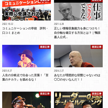
2022.10.22
2021.6.28
コミュニケーションの学校 評判・
正しい情報収集能力を身につけろ！
口コミ まとめ
自分軸を確立する方法とは？｜鴨頭
嘉人公式…
最新記事
最新記事
2025.8.27
2026.2.27
人生の分岐点で出会った言葉！「言
あなたが理想的な状態じゃないのは
葉のチカラ」を舐めるな！
◯◯のせいなんだ！！
最新記事
最新記事