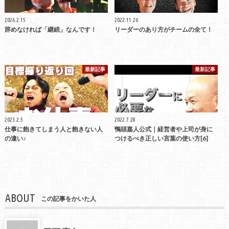
2026.2.15
2022.11.26
辞めなければ「継続」なんです！
リーダーのあり方がチームの全て！
最新記事
最新記事
2023.2.5
2022.7.28
仕事に飽きてしまう人と飽きない人
鴨頭嘉人公式｜経営者や上司が身に
の違い♪
つけるべき正しい言葉の使い方[6]
ABOUT
この記事をかいた人