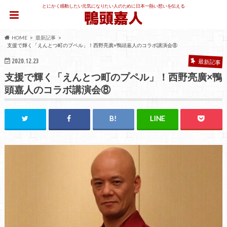
とにかく感動したい元気になりたい人のために日本一熱い想いを伝える
HOME
最新記事
支援で輝く「えんとつ町のプペル」！西野亮廣×鴨頭嘉人のコラボ講演会⑧
2020.12.23
最新記事
支援で輝く「えんとつ町のプペル」！西野亮廣×鴨
頭嘉人のコラボ講演会⑧