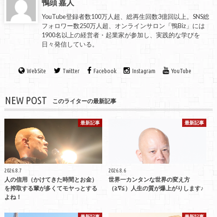
鴨頭 嘉人
YouTube登録者数100万人超、総再生回数3億回以上。SNS総
フォロワー数250万人超、オンラインサロン「鴨Biz」には
1900名以上の経営者・起業家が参加し、実践的な学びを
日々発信している。
WebSite
Twitter
Facebook
Instagram
YouTube
NEW POST
このライターの最新記事
最新記事
最新記事
2026.8.7
2026.8.6
人の信用（かけてきた時間とお金）
世界一カンタンな世界の変え方
を搾取する輩が多くてモヤっとする
（≧∇≦）人生の質が爆上がりします♪
よね！
最新記事
最新記事