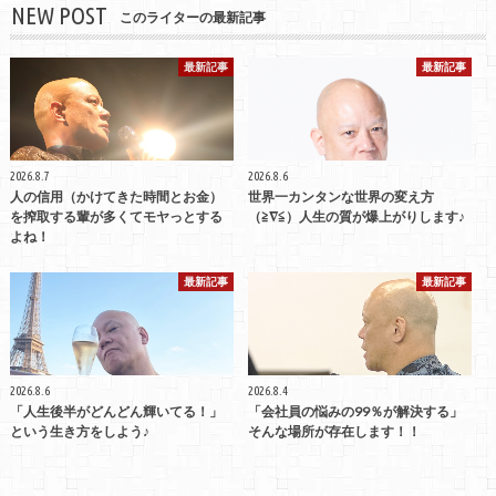
NEW POST
このライターの最新記事
最新記事
最新記事
2026.8.7
2026.8.6
人の信用（かけてきた時間とお金）
世界一カンタンな世界の変え方
を搾取する輩が多くてモヤっとする
（≧∇≦）人生の質が爆上がりします♪
よね！
最新記事
最新記事
2026.8.6
2026.8.4
「人生後半がどんどん輝いてる！」
「会社員の悩みの99％が解決する」
という生き方をしよう♪
そんな場所が存在します！！