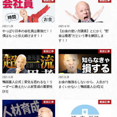
最新記事
最新記事
2023.1.28
2025.6.10
やっぱり日本の会社員は最強だ！！
【お金の使い方講座】とにかく〝貯
僕はもっと伝え続けます！！
金は最悪“だという事を解説しま
す！！
最新記事
最新記事
2021.4.28
2021.8.28
鴨頭嘉人公式｜変化を恐れるな！リ
お金の勉強をしないから、人生がう
ーダーに教えたい人材育成の重要性
まくいかない｜鴨頭嘉人公式[1]
[31]
最新記事
最新記事