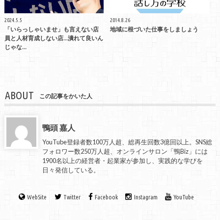
2024.5.5
2014.8.26
「いらっしゃいませ」も言えない店
地域に根づいた仕事をしましょう
員と人材育成しない店…潰れて良いん
じゃな…
ABOUT
この記事をかいた人
鴨頭 嘉人
YouTube登録者数100万人超、総再生回数3億回以上。SNS総
フォロワー数250万人超、オンラインサロン「鴨Biz」には
1900名以上の経営者・起業家が参加し、実践的な学びを
日々発信している。
WebSite
Twitter
Facebook
Instagram
YouTube