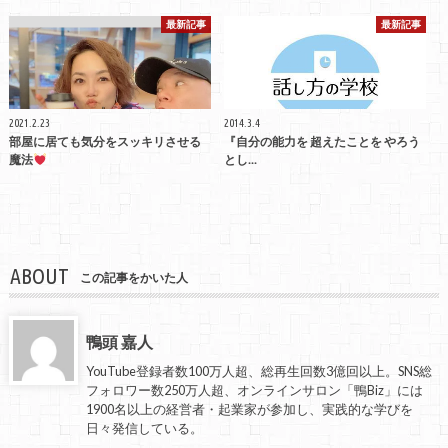
最新記事
最新記事
2021.2.23
2014.3.4
部屋に居ても気分をスッキリさせる
『自分の能力を 超えたことを やろう
魔法
とし...
ABOUT
この記事をかいた人
鴨頭 嘉人
YouTube登録者数100万人超、総再生回数3億回以上。SNS総
フォロワー数250万人超、オンラインサロン「鴨Biz」には
1900名以上の経営者・起業家が参加し、実践的な学びを
日々発信している。