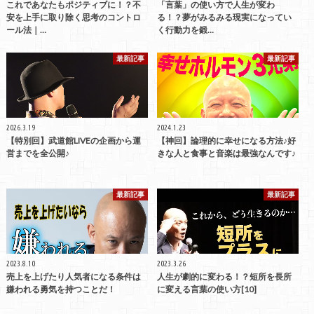
これであなたもポジティブに！？不
「言葉」の使い方で人生が変わ
安を上手に取り除く思考のコントロ
る！？夢がみるみる現実になってい
ール法｜…
く行動力を鍛…
最新記事
最新記事
2026.3.19
2024.1.23
【特別回】武道館LIVEの企画から運
【神回】論理的に幸せになる方法♪好
営までを全公開♪
きな人と食事と音楽は最強なんです♪
最新記事
最新記事
2023.8.10
2023.3.26
売上を上げたり人気者になる条件は
人生が劇的に変わる！？短所を長所
嫌われる勇気を持つことだ！
に変える言葉の使い方[10]