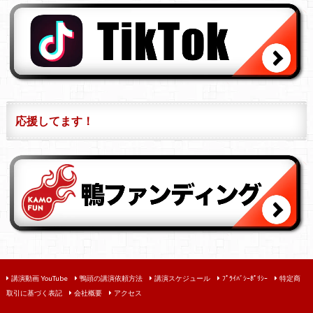
応援してます！
講演動画 YouTube
鴨頭の講演依頼方法
講演スケジュール
ﾌﾟﾗｲﾊﾞｼｰﾎﾟﾘｼｰ
特定商
取引に基づく表記
会社概要
アクセス