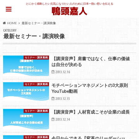
とにかく感動したい元気になりたい人のために日本一熱い想いを伝える
HOME
最新セミナー・講演映像
CATEGORY
最新セミナー・講演映像
セミナー・講演 動画
【講演音声】肩書ではなく、仕事の価値
は自分が決める
2013.12.16
セミナー・講演 動画
モチベーションマネジメントの3大原則
YouTube動画
2013.12.15
セミナー・講演 動画
【講演音声】人材育成こそが企業の成長
2013.12.14
セミナー・講演 動画
今日からできる【変革のリーダーシッ