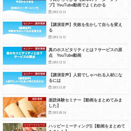
プ】YouTube動画でよくわかる
2013.12.13
セミナー・講演 動画
【講演音声】失敗を生かして自らを変え
る
2013.12.12
セミナー・講演 動画
真のホスピタリティとは？サービスの原
点 YouTube動画
2013.12.12
セミナー・講演 動画
【講演音声】人前でしゃべれる人材にな
るには
2013.12.07
楽読 動画
楽読体験セミナー【動画をまとめてみま
した】
2013.03.16
ハッピーマイレージ
ハッピーミーティング||【動画をまとめて