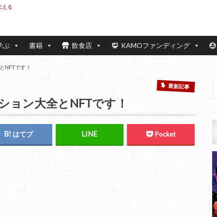
伝える
学ぶ
書籍
飲食店
KAMOファンディング
とNFTです！
最新記事
ション大全とNFTです！
はてブ
Pocket