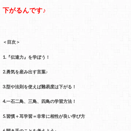
下がるんです♪
＜目次＞
1.『伝達力』を学ぼう！
2.勇気を産み出す言葉♪
3.型や法則を使えば難易度は下がる！
4.一石二鳥、三鳥、四鳥の学習方法！
5.習慣＋耳学習＝非常に相性が良い学び方
6.聞き手のことを考えよう♪