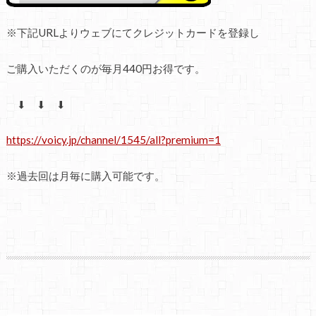
※
下記
URL
よりウェブにてクレジットカードを登録し
ご購入いただくのが毎月
440
円お得です。
⬇ ⬇ ⬇
https://voicy.jp/channel/1545/all?premium=1
※
過去回は月毎に購入可能です。