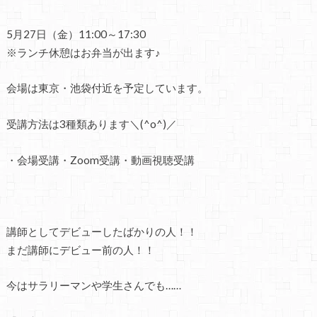
5
月
27
日（金）
11:00
～
17:30
※
ランチ休憩はお弁当が出ます♪
会場は東京・池袋付近を予定しています。
受講方法は
3
種類あります＼(^o^)／
・会場受講・
Zoom
受講・動画視聴受講
講師としてデビューしたばかりの人！！
まだ講師にデビュー前の人！！
今はサラリーマンや学生さんでも
……