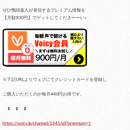
ぜひ鴨頭嘉人が発信するプレミアム情報を
【月額900円】でゲットしてくださーーい♪
※
下記
URL
よりウェブにてクレジットカードを登録し
ご購入いただくのが毎月
440
円お得です。
⬇ ⬇ ⬇
https://voicy.jp/channel/1545/all?premium=1