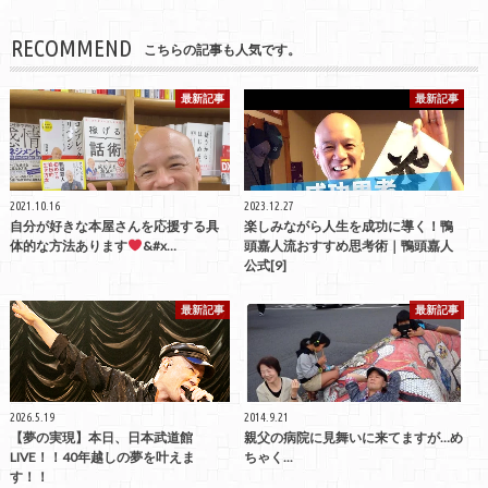
RECOMMEND
こちらの記事も人気です。
最新記事
最新記事
2021.10.16
2023.12.27
自分が好きな本屋さんを応援する具
楽しみながら人生を成功に導く！鴨
体的な方法あります
&#x…
頭嘉人流おすすめ思考術｜鴨頭嘉人
公式[9]
最新記事
最新記事
2026.5.19
2014.9.21
【夢の実現】本日、日本武道館
親父の病院に見舞いに来てますが…め
LIVE！！40年越しの夢を叶えま
ちゃく...
す！！