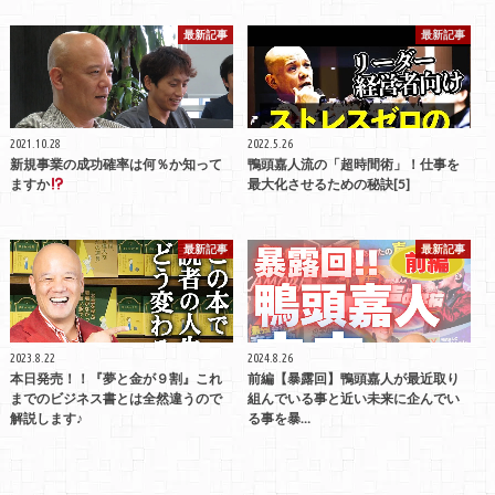
最新記事
最新記事
2021.10.28
2022.5.26
新規事業の成功確率は何％か知って
鴨頭嘉人流の「超時間術」！仕事を
ますか
最大化させるための秘訣[5]
最新記事
最新記事
2023.8.22
2024.8.26
本日発売！！『夢と金が９割』これ
前編【暴露回】鴨頭嘉人が最近取り
までのビジネス書とは全然違うので
組んでいる事と近い未来に企んでい
解説します♪
る事を暴…