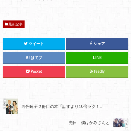
最新記事
ツイート
シェア
はてブ
Pocket
feedly
西任暁子２冊目の本『話すより10倍ラク！...
先日、僕はかみさんと