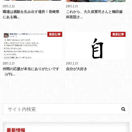
2015.2.22
2015.2.21
職場は感動を生み出す場所！長崎県
これから、大久保寛司さんと鶴田歯
にある鶴...
科医院さ...
最新記事
最新記事
2015.2.21
2015.2.21
仲間の応援が本当にありがたいです
自分が大好き
（≧∇≦...
最新情報