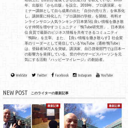
年、出版社「かも出版」を設立。2018年、プロ講演家、セ
ミナー講師として自ら成果の出た「自分の売り方」を体系化
し、講師業に特化した「プロ講師の学校」を開校。 有料オ
ンラインサロン人気ランキング日本第5位 良い情報を撒き散
らす仲間を増やすコミュニティ「鴨Tube研究所」、日本第6
位 良質で最新のビジネス情報を共有できるコミュニティ
「鴨Biz」を主宰。 また、【良い情報を撒き散らす】社会変
革のリーダーとして発信しているYouTube（通称 鴨Tube）
は、登録者56万人を突破。講演家、自己啓発部門では日本一
の影響力を発揮している。 世の中のサービスパーソンを元
気にする活動『ハッピーマイレージ』の創始者。
WebSite
Twitter
Facebook
Instagram
YouTube
NEW POST
このライターの最新記事
最新記事
最新記事