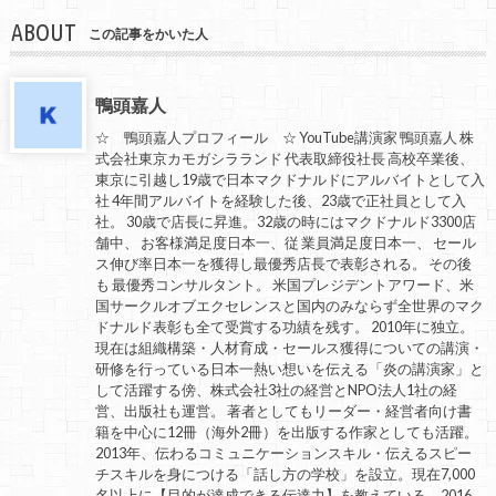
ABOUT
この記事をかいた人
鴨頭嘉人
☆ 鴨頭嘉人プロフィール ☆ YouTube講演家 鴨頭嘉人 株
式会社東京カモガシラランド 代表取締役社長 高校卒業後、
東京に引越し19歳で日本マクドナルドにアルバイトとして入
社 4年間アルバイトを経験した後、23歳で正社員として入
社。 30歳で店長に昇進。32歳の時にはマクドナルド3300店
舗中、 お客様満足度日本一、従 業員満足度日本一、 セール
ス伸び率日本一を獲得し最優秀店長で表彰される。 その後
も 最優秀コンサルタント。 米国プレジデントアワード、米
国サークルオブエクセレンスと国内のみならず全世界のマク
ドナルド表彰も全て受賞する功績を残す。 2010年に独立。
現在は組織構築・人材育成・セールス獲得についての講演・
研修を行っている日本一熱い想いを伝える「炎の講演家」と
して活躍する傍、株式会社3社の経営とNPO法人1社の経
営、出版社も運営。 著者としてもリーダー・経営者向け書
籍を中心に12冊（海外2冊）を出版する作家としても活躍。
2013年、伝わるコミュニケーションスキル・伝えるスピー
チスキルを身につける「話し方の学校」を設立。現在7,000
名以上に【目的が達成できる伝達力】を教えている。2016