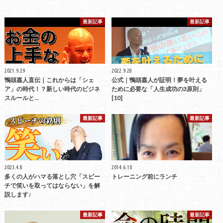
最新記事
最新記事
2021.9.29
2022.9.28
鴨頭嘉人直伝｜これからは「シェ
公式｜鴨頭嘉人が証明！夢を叶える
ア」の時代！？新しい時代のビジネ
ために必要な「人生成功の3原則」
スルールと…
[10]
最新記事
最新記事
2023.4.8
2014.6.10
多くの人がハマる落とし穴「スピー
トレーニング前にランチ
チで笑いを取ってはならない」を解
説します♪
最新記事
最新記事