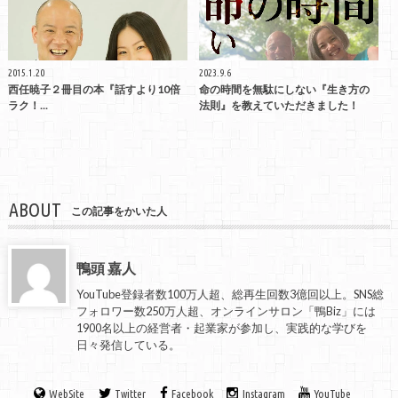
2015.1.20
2023.9.6
西任暁子２冊目の本『話すより10倍
命の時間を無駄にしない『生き方の
ラク！...
法則』を教えていただきました！
ABOUT
この記事をかいた人
鴨頭 嘉人
YouTube登録者数100万人超、総再生回数3億回以上。SNS総
フォロワー数250万人超、オンラインサロン「鴨Biz」には
1900名以上の経営者・起業家が参加し、実践的な学びを
日々発信している。
WebSite
Twitter
Facebook
Instagram
YouTube