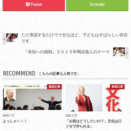
Pocket
feedly
ただ承認するだけで十分なほど、子どもはすばらしい存在
です。
『未知への挑戦』２０１３年鴨頭嘉人のテーマ
RECOMMEND
こちらの記事も人気です。
最新記事
最新記事
2014.7.17
2022.5.27
よっしゃ～！！
「お前はどうしたいの？」文化は口
ぐせで作られる♪