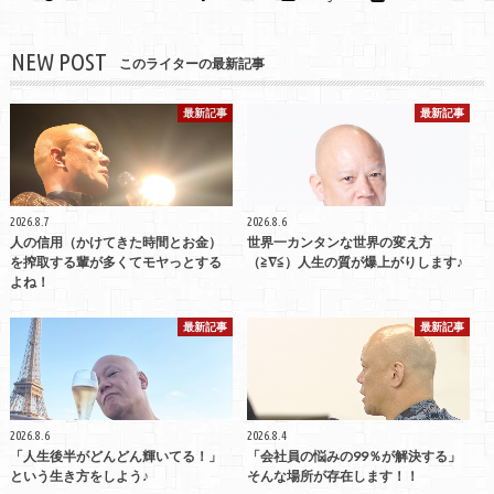
NEW POST
このライターの最新記事
最新記事
最新記事
2026.8.7
2026.8.6
人の信用（かけてきた時間とお金）
世界一カンタンな世界の変え方
を搾取する輩が多くてモヤっとする
（≧∇≦）人生の質が爆上がりします♪
よね！
最新記事
最新記事
2026.8.6
2026.8.4
「人生後半がどんどん輝いてる！」
「会社員の悩みの99％が解決する」
という生き方をしよう♪
そんな場所が存在します！！