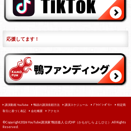
応援してます！
講演動画 YouTube
鴨頭の講演依頼方法
講演スケジュール
ﾌﾟﾗｲﾊﾞｼｰﾎﾟﾘｼｰ
特定商
取引に基づく表記
会社概要
アクセス
©Copyright2026
YouTube講演家 鴨頭嘉人 公式HP（かもがしら よしひと）
.All Rights
Reserved.