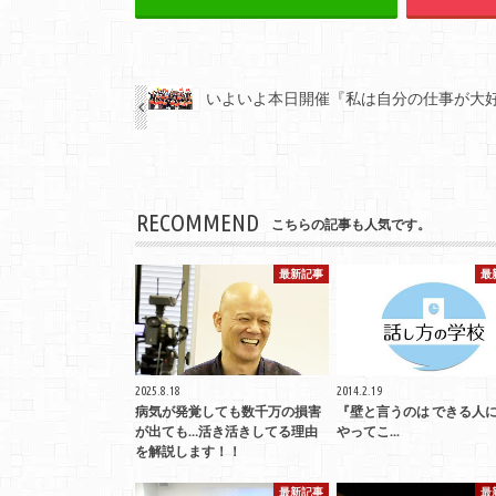
いよいよ本日開催『私は自分の仕事が大好き
RECOMMEND
こちらの記事も人気です。
最新記事
最
2025.8.18
2014.2.19
病気が発覚しても数千万の損害
『壁と言うのは できる人
が出ても…活き活きしてる理由
やってこ...
を解説します！！
最新記事
最