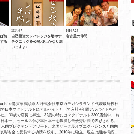
2024.6.7
2014.7.25
ば情
自己投資のレバレッジを増やす
名古屋の仲間
する
テクニックを公開♪あ…かなり深
いっすよ♪
uTube講演家 鴨頭嘉人 株式会社東京カモガシラランド 代表取締役社
歳で日本マクドナルドにアルバイトとして入社 4年間アルバイトを経
。 30歳で店長に昇進。32歳の時にはマクドナルド3300店舗中、 お
度日本一、 セールス伸び率日本一を獲得し最優秀店長で表彰される。
。 米国プレジデントアワード、米国サークルオブエクセレンスと国内
表彰も全て受賞する功績を残す。 2010年に独立。現在は組織構築・