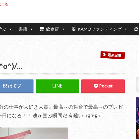
伝える
学ぶ
書籍
飲食店
KAMOファンディング
最新記事
^)/…
はてブ
Pocket
私は自分の仕事が大好き大賞』最高～の舞台で最高～のプレゼ
一日になる！！ 魂が喜ぶ瞬間だ 有難い（≧∇≦）