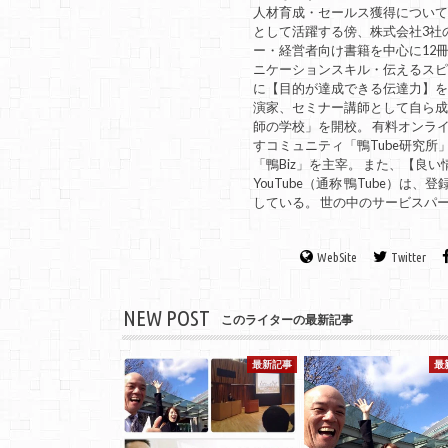
人材育成・セールス獲得につい
として活躍する傍、株式会社3社
ー・経営者向け書籍を中心に12冊
ニケーションスキル・伝えるスピ
に【目的が達成できる伝達力】を教
演家、セミナー講師として自ら
師の学校」を開校。 有料オンラ
すコミュニティ「鴨Tube研究所
「鴨Biz」を主宰。 また、【
YouTube（通称 鴨Tube）
している。 世の中のサービスパ
WebSite
Twitter
NEW POST
このライターの最新記事
最新記事
最