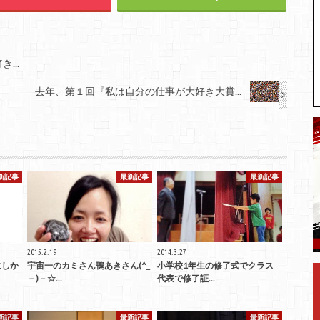
...
去年、第１回『私は自分の仕事が大好き大賞...
新記事
最新記事
最新記事
2015.2.19
2014.3.27
にしか
宇宙一のカミさん鴨あきさん(^_
小学校1年生の修了式でクラス
－)－☆...
代表で修了証...
新記事
最新記事
最新記事