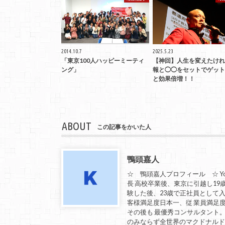
2014.10.7
2025.5.23
「東京100人ハッピーミーティ
【神回】人生を変えたけれ
ング」
報と◯◯をセットでゲット
と効果倍増！！
ABOUT
この記事をかいた人
鴨頭嘉人
☆ 鴨頭嘉人プロフィール ☆ Yo
長 高校卒業後、東京に引越し19
験した後、23歳で正社員として入社
客様満足度日本一、従 業員満足
その後も 最優秀コンサルタント
のみならず全世界のマクドナルド