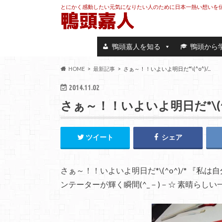
とにかく感動したい元気になりたい人のために日本一熱い想いを
鴨頭嘉人を知る
鴨頭から
HOME
最新記事
さぁ～！！いよいよ明日だ*\(^o^)/...
2014.11.02
さぁ～！！いよいよ明日だ*\(^o
ツイート
シェア
さぁ～！！いよいよ明日だ*\(^o^)/* 『
ンテーターが輝く瞬間(^_－)－☆ 素晴らしい