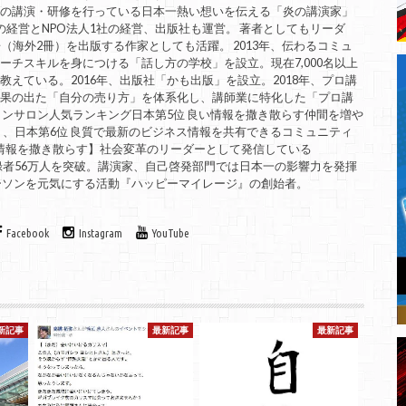
ての講演・研修を行っている日本一熱い想いを伝える「炎の講演家」
の経営とNPO法人1社の経営、出版社も運営。 著者としてもリーダ
（海外2冊）を出版する作家としても活躍。 2013年、伝わるコミュ
ーチスキルを身につける「話し方の学校」を設立。現在7,000名以上
えている。2016年、出版社「かも出版」を設立。2018年、プロ講
成果の出た「自分の売り方」を体系化し、講師業に特化した「プロ講
インサロン人気ランキング日本第5位 良い情報を撒き散らす仲間を増や
」、日本第6位 良質で最新のビジネス情報を共有できるコミュニティ
良い情報を撒き散らす】社会変革のリーダーとして発信している
は、登録者56万人を突破。講演家、自己啓発部門では日本一の影響力を発揮
ーソンを元気にする活動『ハッピーマイレージ』の創始者。
Facebook
Instagram
YouTube
新記事
最新記事
最新記事