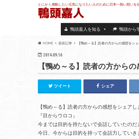
とにかく感動したい元気になりたい人のために日本一熱い想いを
鴨頭嘉人を知る
鴨頭から
HOME
最新記事
【鴨め～る】読者の方からの感想をシェアし
2014.09.16
【鴨め～る】読者の方からの
ツイート
シェア
【鴨め～る】読者の方からの感想をシェアし
『目からウロコ』
今までは目的を持たないで会話していたのだ
今日、今からは目的を持って会話力していき