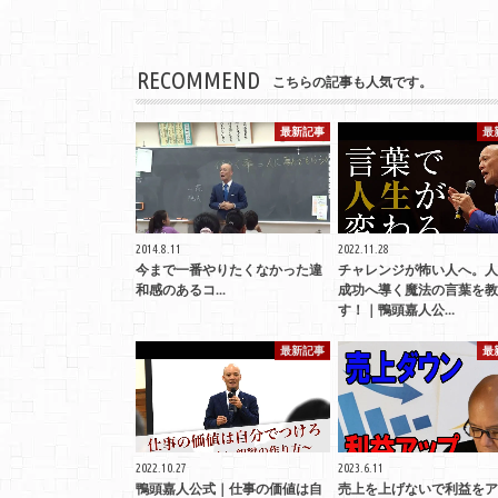
RECOMMEND
こちらの記事も人気です。
最新記事
最
2014.8.11
2022.11.28
今まで一番やりたくなかった違
チャレンジが怖い人へ。人
和感のあるコ...
成功へ導く魔法の言葉を教
す！｜鴨頭嘉人公…
最新記事
最
2022.10.27
2023.6.11
鴨頭嘉人公式｜仕事の価値は自
売上を上げないで利益をア