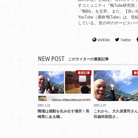
すコミュニティ「鴨Tube研究所
「鴨Biz」を主宰。 また、【
YouTube（通称 鴨Tube）
している。 世の中のサービスパ
WebSite
Twitter
NEW POST
このライターの最新記事
最新記事
最
2015.2.22
2015.2.21
職場は感動を生み出す場所！長
これから、大久保寛司さん
崎県にある鶴...
田歯科医院さ...