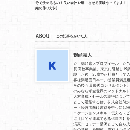
分で決めるもの！良い会社や組
させる実験やってます！
織の作り方[6]
ABOUT
この記事をかいた人
鴨頭嘉人
☆ 鴨頭嘉人プロフィール ☆ Yo
長 高校卒業後、東京に引越し19
験した後、23歳で正社員として入社
客様満足度日本一、従 業員満足
その後も 最優秀コンサルタント
のみならず全世界のマクドナルド
人材育成・セールス獲得につい
として活躍する傍、株式会社3社
ー・経営者向け書籍を中心に12冊
ニケーションスキル・伝えるスピ
に【目的が達成できる伝達力】を教
演家、セミナー講師として自ら
師の学校」を開校。 有料オンラ