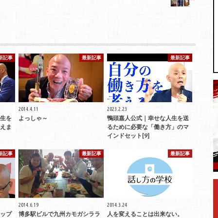
新記事
最新記事
最新記事
2014.4.11
2023.2.23
生を
よっしゃ～
鴨頭嘉人公式｜幸せな人生を送
えま
るために必要な「働き方」のマ
インドセット[9]
新記事
最新記事
最新記事
2014.6.19
2014.3.24
ップ
博多駅ビルで九州カモガシララ
人を変えることは出来ない。