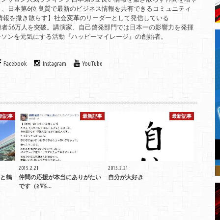
」、日本第6位 良質で最新のビジネス情報を共有できるコミュニティ
良い情報を撒き散らす】社会変革のリーダーとして発信している
は、登録者56万人を突破。講演家、自己啓発部門では日本一の影響力を発揮
ーソンを元気にする活動『ハッピーマイレージ』の創始者。
Facebook
Instagram
YouTube
新記事
最新記事
最新記事
2015.2.21
2015.2.21
と鶴
仲間の応援が本当にありがたい
自分が大好き
です（≧∇≦...