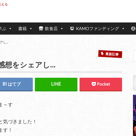
伝える
学ぶ
書籍
飲食店
KAMOファンディング
...
最新記事
感想をシェアし…
はてブ
Pocket
ま～す
と気づきました！
ます！