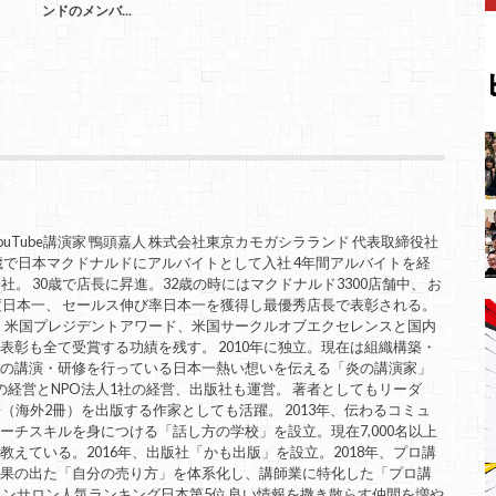
ンドのメンバ...
uTube講演家 鴨頭嘉人 株式会社東京カモガシラランド 代表取締役社
歳で日本マクドナルドにアルバイトとして入社 4年間アルバイトを経
。 30歳で店長に昇進。32歳の時にはマクドナルド3300店舗中、 お
度日本一、 セールス伸び率日本一を獲得し最優秀店長で表彰される。
。 米国プレジデントアワード、米国サークルオブエクセレンスと国内
表彰も全て受賞する功績を残す。 2010年に独立。現在は組織構築・
ての講演・研修を行っている日本一熱い想いを伝える「炎の講演家」
の経営とNPO法人1社の経営、出版社も運営。 著者としてもリーダ
（海外2冊）を出版する作家としても活躍。 2013年、伝わるコミュ
ーチスキルを身につける「話し方の学校」を設立。現在7,000名以上
えている。2016年、出版社「かも出版」を設立。2018年、プロ講
成果の出た「自分の売り方」を体系化し、講師業に特化した「プロ講
インサロン人気ランキング日本第5位 良い情報を撒き散らす仲間を増や