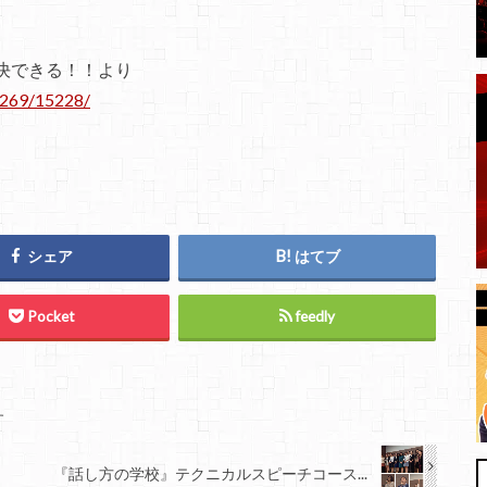
決できる！！より
9/269/15228/
シェア
はてブ
Pocket
feedly
す
『話し方の学校』テクニカルスピーチコース...