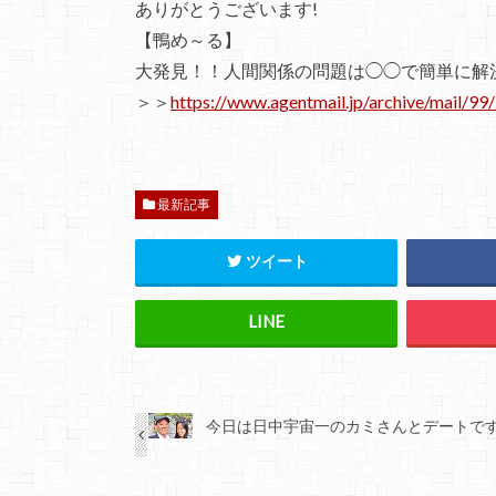
ありがとうございます!
【鴨め～る】
大発見！！人間関係の問題は◯◯で簡単に解
＞＞
https://www.agentmail.jp/archive/mail/9
最新記事
ツイート
今日は日中宇宙一のカミさんとデートで