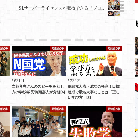
S1サーバーライセンスが取得できる『ブロ...
新記事
最新記事
最新記事
2022.1.31
2022.4.24
立花孝志さんのスピーチを 話し
鴨頭嘉人流・成功の極意！目標
方の学校学長 鴨頭嘉人が分析[6]
達成で最も大事なことは「正し
い学び方」[3]
新記事
最新記事
最新記事