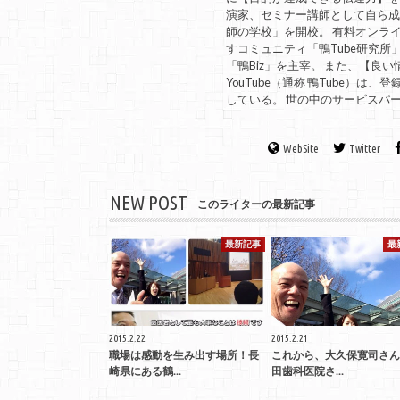
演家、セミナー講師として自ら
師の学校」を開校。 有料オンラ
すコミュニティ「鴨Tube研究所
「鴨Biz」を主宰。 また、【
YouTube（通称 鴨Tube）
している。 世の中のサービスパ
WebSite
Twitter
NEW POST
このライターの最新記事
最新記事
最
2015.2.22
2015.2.21
職場は感動を生み出す場所！長
これから、大久保寛司さん
崎県にある鶴...
田歯科医院さ...