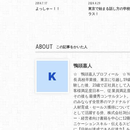
2014.7.17
2024.4.29
よっしゃ～！！
東京で始まる話し方の学校
ラス！
ABOUT
この記事をかいた人
鴨頭嘉人
☆ 鴨頭嘉人プロフィール ☆ Yo
長 高校卒業後、東京に引越し19
験した後、23歳で正社員として入社
客様満足度日本一、従 業員満足
その後も 最優秀コンサルタント
のみならず全世界のマクドナルド
人材育成・セールス獲得につい
として活躍する傍、株式会社3社
ー・経営者向け書籍を中心に12冊
ニケーションスキル・伝えるスピ
に【目的が達成できる伝達力】を教