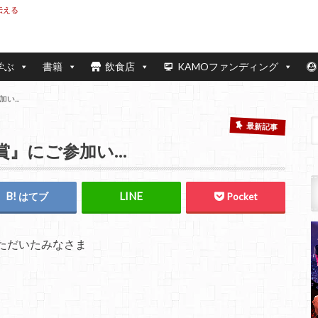
伝える
学ぶ
書籍
飲食店
KAMOファンディング
...
最新記事
賞』にご参加い…
はてブ
Pocket
ただいたみなさま