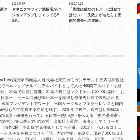
2021.9.19
2022.10.28
新ク
ヤキニクマフィア池袋店がバー
「失敗は成功のもと」は迷信で
ジョンアップしまくってる‼
はない！「失敗」がもたらす圧
&#…
倒的成長への道筋…
uTube講演家 鴨頭嘉人 株式会社東京カモガシラランド 代表取締役社
歳で日本マクドナルドにアルバイトとして入社 4年間アルバイトを経
。 30歳で店長に昇進。32歳の時にはマクドナルド3300店舗中、 お
度日本一、 セールス伸び率日本一を獲得し最優秀店長で表彰される。
。 米国プレジデントアワード、米国サークルオブエクセレンスと国内
表彰も全て受賞する功績を残す。 2010年に独立。現在は組織構築・
ての講演・研修を行っている日本一熱い想いを伝える「炎の講演家」
の経営とNPO法人1社の経営、出版社も運営。 著者としてもリーダ
（海外2冊）を出版する作家としても活躍。 2013年、伝わるコミュ
ーチスキルを身につける「話し方の学校」を設立。現在7,000名以上
えている。2016年、出版社「かも出版」を設立。2018年、プロ講