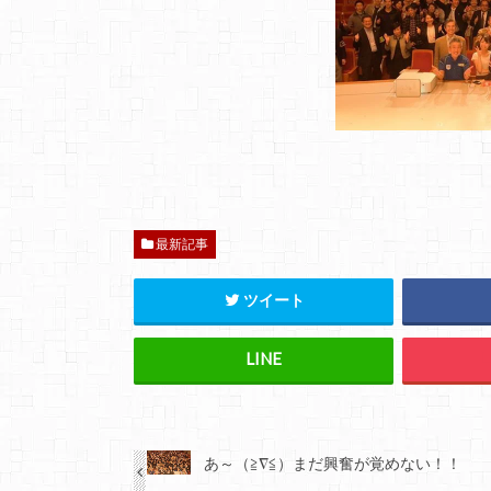
最新記事
ツイート
あ～（≧∇≦）まだ興奮が覚めない！！