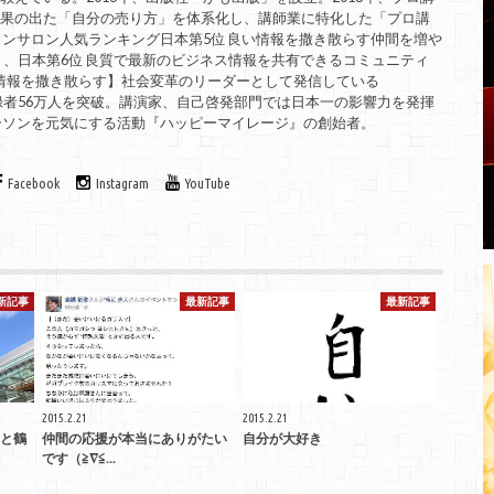
成果の出た「自分の売り方」を体系化し、講師業に特化した「プロ講
インサロン人気ランキング日本第5位 良い情報を撒き散らす仲間を増や
」、日本第6位 良質で最新のビジネス情報を共有できるコミュニティ
良い情報を撒き散らす】社会変革のリーダーとして発信している
は、登録者56万人を突破。講演家、自己啓発部門では日本一の影響力を発揮
ーソンを元気にする活動『ハッピーマイレージ』の創始者。
Facebook
Instagram
YouTube
新記事
最新記事
最新記事
2015.2.21
2015.2.21
と鶴
仲間の応援が本当にありがたい
自分が大好き
です（≧∇≦...