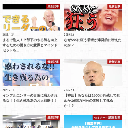
最新記事
最新記事
2023.1.24
2019.8.6
まるで別人！？部下のやる気を向上
なぜSNSに狂う若者が爆発的に増えた
するための働き方の意識とマインド
のか？
セットを…
最新記事
最新記事
2023.2.10
2026.2.1
インフルエンサーの言葉に惑わされ
【神回】あなたは1600万円残して死
るな！！生き残る為の凡人戦略！！
ぬか1600万円分の体験して死ぬ
か！？
最新記事
セミナー・講演 動画