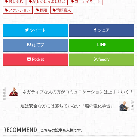
おしゃれ
かもがしらよしひと
コーティネート
ファンション
鴨頭
鴨頭嘉人
ツイート
シェア
はてブ
Pocket
feedly
ネガティブな人の方がコミュニケーションは上手くいく！
運は安全な方には落ちていない『脳の強化学習』
RECOMMEND
こちらの記事も人気です。