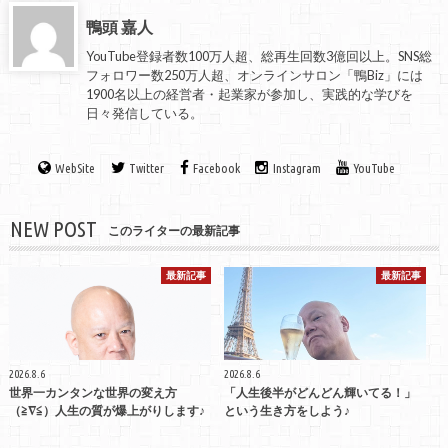
鴨頭 嘉人
YouTube登録者数100万人超、総再生回数3億回以上。SNS総
フォロワー数250万人超、オンラインサロン「鴨Biz」には
1900名以上の経営者・起業家が参加し、実践的な学びを
日々発信している。
WebSite
Twitter
Facebook
Instagram
YouTube
NEW POST
このライターの最新記事
最新記事
最新記事
2026.8.6
2026.8.6
世界一カンタンな世界の変え方
「人生後半がどんどん輝いてる！」
（≧∇≦）人生の質が爆上がりします♪
という生き方をしよう♪