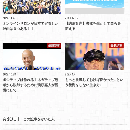
2024.11.4
2013.12.12
オンラインサロンが日本で定着した
【講演音声】失敗を生かして自らを
理由は３つある！！
変える
最新記事
最新記事
2022.10.28
2025.4.4
ポジティブは作れる！ネガティブ思
もっと挑戦しておけば良かった…とい
考から脱却するために鴨頭嘉人が習
う後悔をしない生き方♪
慣にして…
ABOUT
この記事をかいた人