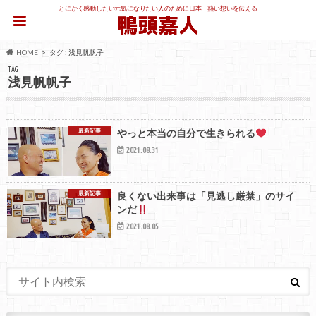
とにかく感動したい元気になりたい人のために日本一熱い想いを伝える
HOME
タグ : 浅見帆帆子
TAG
浅見帆帆子
最新記事
やっと本当の自分で生きられる
2021.08.31
最新記事
良くない出来事は「見逃し厳禁」のサイ
ンだ
2021.08.05