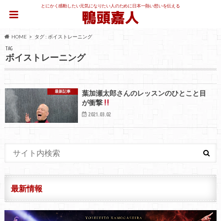
とにかく感動したい元気になりたい人のために日本一熱い想いを伝える
HOME
タグ : ボイストレーニング
TAG
ボイストレーニング
最新記事
葉加瀬太郎さんのレッスンのひとこと目
が衝撃
2021.03.02
最新情報