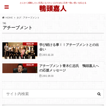
とにかく感動したい元気になりたい人のために日本一熱い想いを伝える
HOME
タグ : アチーブメント
TAG
アチーブメント
最新記事
学び続ける事！！アチーブメントとの出
会い
2013.02.28
最新記事
アチーブメント青木仁志氏 鴨頭嘉人へ
の応援メッセージ
2012.09.30