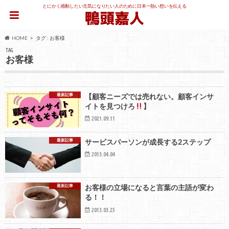
とにかく感動したい元気になりたい人のために日本一熱い想いを伝える
HOME
タグ : お客様
TAG
お客様
最新記事
【顧客ニーズでは売れない。顧客インサ
イトを見つけろ
】
2021.09.11
最新記事
サービスパーソンが成長する2ステップ
2013.04.04
最新記事
お客様の立場になると言葉の主語が変わ
る！！
2013.03.25