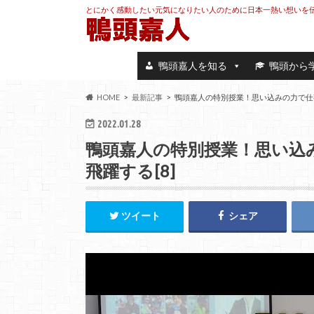
とにかく感動したい元気になりたい人のために日本一熱い想いを
鴨頭嘉人を知る
鴨頭から
HOME
最新記事
鴨頭嘉人の特別授業！思い込みの力で仕事
2022.01.28
鴨頭嘉人の特別授業！思い込
飛躍する[8]
ツイート
シェア