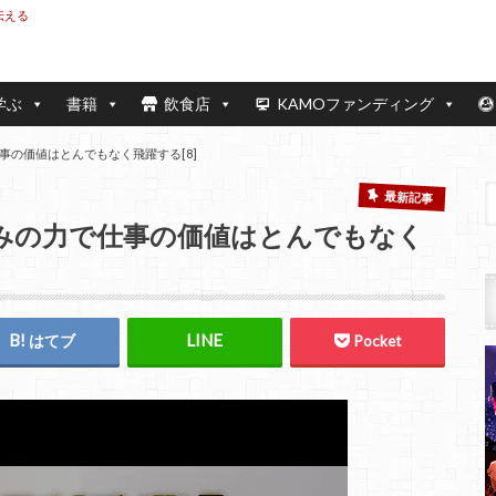
伝える
学ぶ
書籍
飲食店
KAMOファンディング
の価値はとんでもなく飛躍する[8]
最新記事
みの力で仕事の価値はとんでもなく
はてブ
Pocket