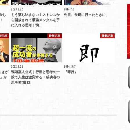
2023.2.20
2014.7.6
金し
もう落ち込まない！ストレスか
先日、長崎に行ったときに、
！
ら開放されて最強メンタルを手
に入れる思考｜鴨…
新記事
最新記事
最新記事
2022.8.26
2014.10.7
生きが
鴨頭嘉人公式｜行動と思考の一
『即行』
」か
致で人生は激変する！成功者の
思考習慣[12]