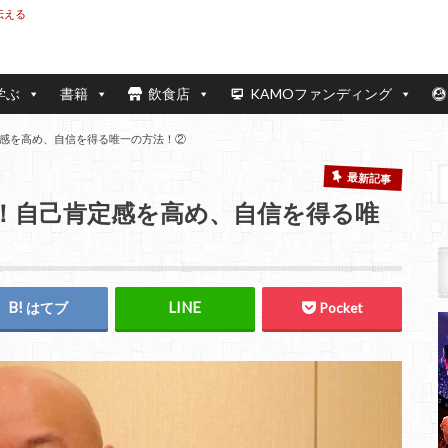
伝える
学ぶ
書籍
飲食店
KAMOファンディング
感を高め、自信を得る唯一の方法！②
最新記事
！自己肯定感を高め、自信を得る唯
はてブ
Pocket