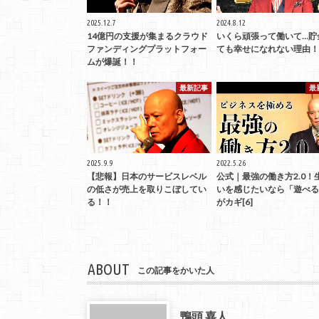
2025.12.7
2024.8.12
14億円の支援が集まるクラウド
いくら頑張って働いて…貯
ファンディングプラットフォー
ても幸せになれない理由！
ムが爆誕！！
最新記事
最
2025.9.9
2022.5.26
【悲報】日本のサービスレベル
公式｜最強の働き方2.0！
の低さが売上を取りこぼしてい
いを感じたいなら「遊べる
る！！
がカギ[6]
ABOUT
この記事をかいた人
鴨頭 嘉人