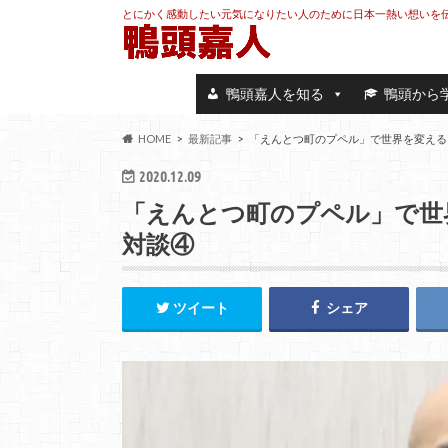
とにかく感動したい元気になりたい人のために日本一熱い想いを
鴨頭嘉人を知る
鴨頭から
HOME
最新記事
「えんとつ町のプペル」で世界を変える
2020.12.09
「えんとつ町のプペル」で世
対談④
ツイート
シェア