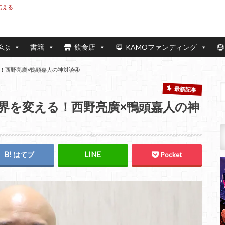
伝える
学ぶ
書籍
飲食店
KAMOファンディング
！西野亮廣×鴨頭嘉人の神対談④
最新記事
界を変える！西野亮廣×鴨頭嘉人の神
はてブ
Pocket