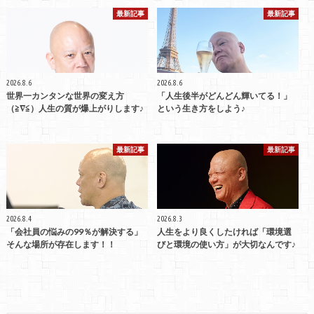
最新記事
最新記事
2026.8.6
2026.8.6
世界一カンタンな世界の変え方
「人生後半がどんどん輝いてる！」
（≧∇≦）人生の質が爆上がりします♪
という生き方をしよう♪
最新記事
最新記事
2026.8.4
2026.8.3
「会社員の悩みの99％が解決する」
人生をより良くしたければ「環境選
そんな場所が存在します！！
びと環境の使い方」が大切なんです♪