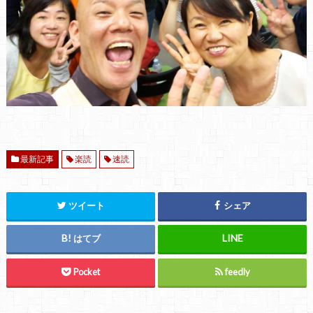
最新記事
楽読
速読
ツイート
シェア
はてブ
Pocket
feedly