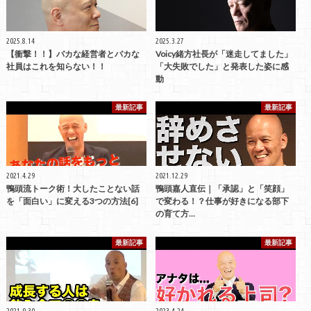
2025.8.14
2025.3.27
【衝撃！！】バカな経営者とバカな
Voicy緒方社長が「迷走してました」
社員はこれを知らない！！
「大失敗でした」と発表した姿に感
動
最新記事
最新記事
2021.4.29
2021.12.29
鴨頭流トーク術！大したことない話
鴨頭嘉人直伝｜「承認」と「笑顔」
を「面白い」に変える3つの方法[6]
で変わる！？仕事が好きになる部下
の育て方…
最新記事
最新記事
2021.9.30
2023.4.24