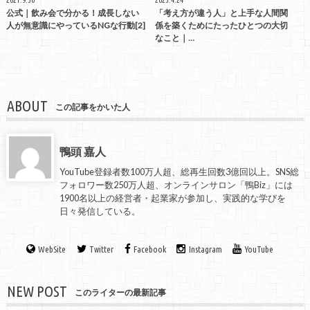
公式｜飲み会で分かる！成長しない
「考え方が違う人」と上手な人間関
人が無意識にやっているNGな行動[2]
係を築くためにたったひとつの大切
なこと｜…
ABOUT
この記事をかいた人
鴨頭 嘉人
YouTube登録者数100万人超、総再生回数3億回以上。SNS総
フォロワー数250万人超、オンラインサロン「鴨Biz」には
1900名以上の経営者・起業家が参加し、実践的な学びを
日々発信している。
WebSite
Twitter
Facebook
Instagram
YouTube
NEW POST
このライターの最新記事