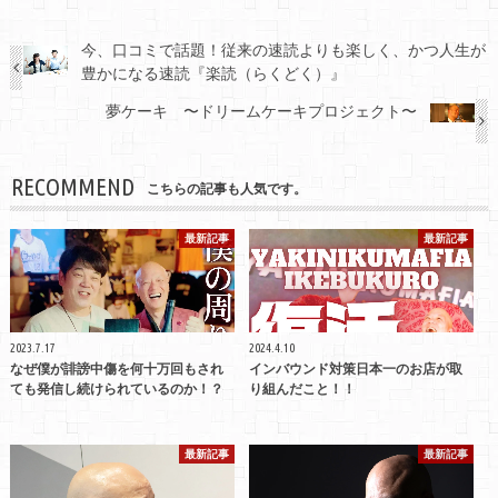
今、口コミで話題！従来の速読よりも楽しく、かつ人生が
豊かになる速読『楽読（らくどく）』
夢ケーキ 〜ドリームケーキプロジェクト〜
RECOMMEND
こちらの記事も人気です。
最新記事
最新記事
2023.7.17
2024.4.10
なぜ僕が誹謗中傷を何十万回もされ
インバウンド対策日本一のお店が取
ても発信し続けられているのか！？
り組んだこと！！
最新記事
最新記事