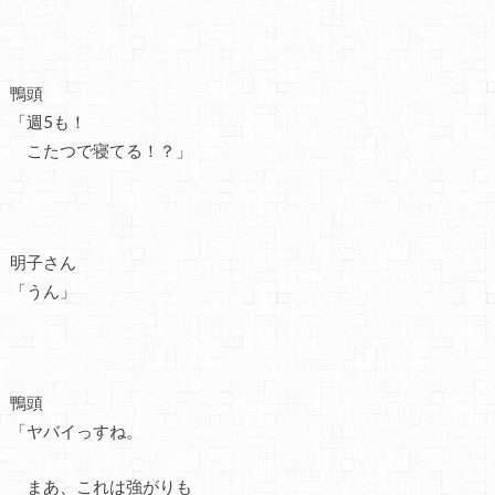
鴨頭
「週5も！
こたつで寝てる！？」
明子さん
「うん」
鴨頭
「ヤバイっすね。
まあ、これは強がりも