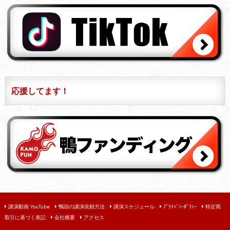
応援してます！
講演動画 YouTube
鴨頭の講演依頼方法
講演スケジュール
ﾌﾟﾗｲﾊﾞｼｰﾎﾟﾘｼｰ
特定商
取引に基づく表記
会社概要
アクセス