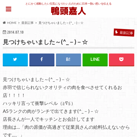
とにかく感動したい元気になりたい人のために日本一熱い想いを伝える
HOME
最新記事
見つけちゃいました～(^_－)－☆
2014.07.10
最新記事
見つけちゃいました～(^_－)－☆
見つけちゃいました～(^_－)－☆
赤羽で信じられないクオリティの肉を食べさせてくれるお
店！！！！
ハッキリ言って衝撃レベル（≧∇≦）
A5ランクの肉がランチで出てきます(^_－)－☆
店長さんが一人でキッチンとお会計してます
理由は…「肉の原価が高過ぎて従業員さんの給料払えないから
です…。」