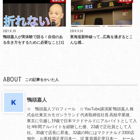
最新記事
最新記事
2021.8.30
2014.9.24
鴨頭嘉人が実体験で語る！自信のあ
東海道新幹線って…広島を過ぎるとこ
る生き方をするために必要なこと[1]
んな感...
ABOUT
この記事をかいた人
鴨頭嘉人
☆ 鴨頭嘉人プロフィール ☆ YouTube講演家 鴨頭嘉人 株
式会社東京カモガシラランド 代表取締役社長 高校卒業後、
東京に引越し19歳で日本マクドナルドにアルバイトとして入
社 4年間アルバイトを経験した後、23歳で正社員として入
社。 30歳で店長に昇進。32歳の時にはマクドナルド3300店
舗中、 お客様満足度日本一、従 業員満足度日本一、 セール