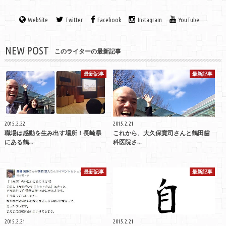
WebSite
Twitter
Facebook
Instagram
YouTube
NEW POST
このライターの最新記事
最新記事
最新記事
2015.2.22
2015.2.21
職場は感動を生み出す場所！長崎県
これから、大久保寛司さんと鶴田歯
にある鶴...
科医院さ...
最新記事
最新記事
2015.2.21
2015.2.21