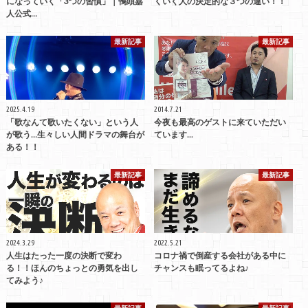
になっていく「3つの習慣」｜鴨頭嘉
くいく人の決定的な３つの違い！！
人公式…
最新記事
最新記事
2025.4.19
2014.7.21
「歌なんて歌いたくない」という人
今夜も最高のゲストに来ていただい
が歌う…生々しい人間ドラマの舞台が
ています...
ある！！
最新記事
最新記事
2024.3.29
2022.5.21
人生はたった一度の決断で変わ
コロナ禍で倒産する会社がある中に
る！！ほんのちょっとの勇気を出し
チャンスも眠ってるよね♪
てみよう♪