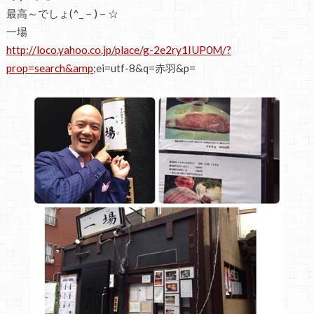
最高～でしょ(^_－)－☆
一場
http://loco.yahoo.co.jp/place/g-2e2ry1IUP0M/?
prop=search&amp
;ei=utf-8&q=赤羽&p=