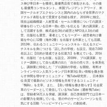
ス伸び率日本一を獲得し最優秀店長で表彰される。 その後
も 最優秀コンサルタント。 米国プレジデントアワード、米
国サークルオブエクセレンスと国内のみならず全世界のマク
ドナルド表彰も全て受賞する功績を残す。 2010年に独立。
現在は組織構築・人材育成・セールス獲得についての講演・
研修を行っている日本一熱い想いを伝える「炎の講演家」と
して活躍する傍、株式会社3社の経営とNPO法人1社の経
営、出版社も運営。 著者としてもリーダー・経営者向け書
籍を中心に12冊（海外2冊）を出版する作家としても活躍。
2013年、伝わるコミュニケーションスキル・伝えるスピー
チスキルを身につける「話し方の学校」を設立。現在7,000
名以上に【目的が達成できる伝達力】を教えている。2016
年、出版社「かも出版」を設立。2018年、プロ講演家、セ
ミナー講師として自ら成果の出た「自分の売り方」を体系化
し、講師業に特化した「プロ講師の学校」を開校。 有料オ
ンラインサロン人気ランキング日本第5位 良い情報を撒き散
らす仲間を増やすコミュニティ「鴨Tube研究所」、日本第6
位 良質で最新のビジネス情報を共有できるコミュニティ
「鴨Biz」を主宰。 また、【良い情報を撒き散らす】社会変
革のリーダーとして発信しているYouTube（通称 鴨Tube）
は、登録者56万人を突破。講演家、自己啓発部門では日本一
の影響力を発揮している。 世の中のサービスパーソンを元
気にする活動『ハッピーマイレージ』の創始者。