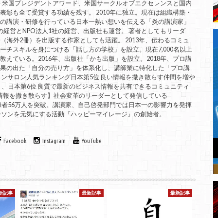
。 米国プレジデントアワード、米国サークルオブエクセレンスと国内
表彰も全て受賞する功績を残す。 2010年に独立。現在は組織構築・
ての講演・研修を行っている日本一熱い想いを伝える「炎の講演家」
の経営とNPO法人1社の経営、出版社も運営。 著者としてもリーダ
（海外2冊）を出版する作家としても活躍。 2013年、伝わるコミュ
ーチスキルを身につける「話し方の学校」を設立。現在7,000名以上
えている。2016年、出版社「かも出版」を設立。2018年、プロ講
成果の出た「自分の売り方」を体系化し、講師業に特化した「プロ講
インサロン人気ランキング日本第5位 良い情報を撒き散らす仲間を増や
」、日本第6位 良質で最新のビジネス情報を共有できるコミュニティ
良い情報を撒き散らす】社会変革のリーダーとして発信している
は、登録者56万人を突破。講演家、自己啓発部門では日本一の影響力を発揮
ーソンを元気にする活動『ハッピーマイレージ』の創始者。
Facebook
Instagram
YouTube
新記事
最新記事
最新記事