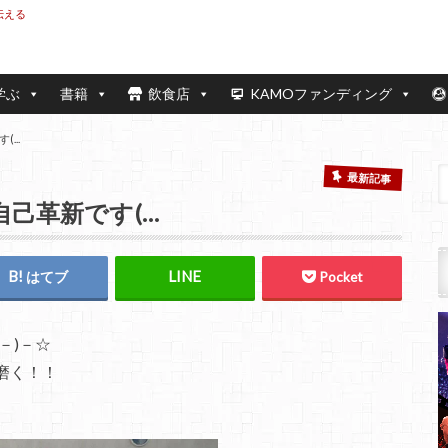
伝える
学ぶ
書籍
飲食店
KAMOファンディング
...
最新記事
己革新です(…
はてブ
Pocket
－)－☆
磨く！！