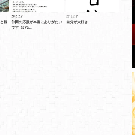
2015.2.21
2015.2.21
と鶴
仲間の応援が本当にありがたい
自分が大好き
です（≧∇≦...