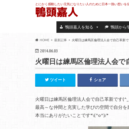
とにかく感動したい元気になりたい人のために日本一熱い想いを
鴨頭嘉人を知る
鴨頭から
HOME
最新記事
火曜日は練馬区倫理法人会で自己革新です(
2014.06.03
火曜日は練馬区倫理法人会で自
ツイート
シェア
火曜日は練馬区倫理法人会で自己革新です(^_
最高～な仲間と充実した学びの空間で自分を
本当にありがたいことです*\(^o^)/*