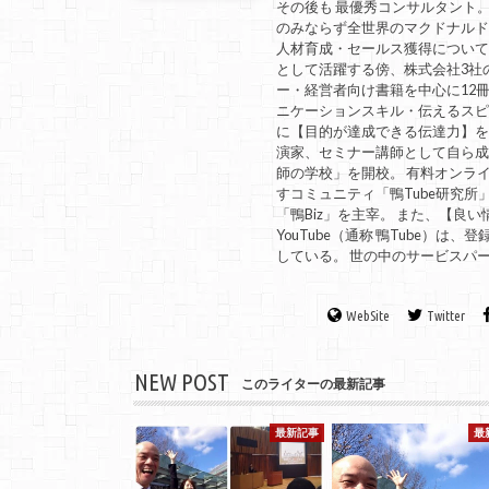
その後も 最優秀コンサルタント
のみならず全世界のマクドナルド
人材育成・セールス獲得につい
として活躍する傍、株式会社3社
ー・経営者向け書籍を中心に12冊
ニケーションスキル・伝えるスピ
に【目的が達成できる伝達力】を教
演家、セミナー講師として自ら
師の学校」を開校。 有料オンラ
すコミュニティ「鴨Tube研究所
「鴨Biz」を主宰。 また、【
YouTube（通称 鴨Tube）
している。 世の中のサービスパ
WebSite
Twitter
NEW POST
このライターの最新記事
最新記事
最