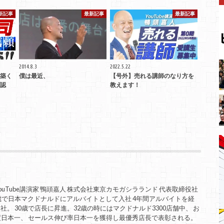
新記事
最新記事
最新記事
2014.8.3
2022.5.22
築く
僕は最近、
【号外】売れる講師のなり方を
認
教えます！
uTube講演家 鴨頭嘉人 株式会社東京カモガシラランド 代表取締役社
歳で日本マクドナルドにアルバイトとして入社 4年間アルバイトを経
。 30歳で店長に昇進。32歳の時にはマクドナルド3300店舗中、 お
度日本一、 セールス伸び率日本一を獲得し最優秀店長で表彰される。