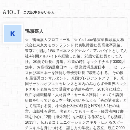
ABOUT
この記事をかいた人
鴨頭嘉人
☆ 鴨頭嘉人プロフィール ☆ YouTube講演家 鴨頭嘉人 株
式会社東京カモガシラランド 代表取締役社長 高校卒業後、
東京に引越し19歳で日本マクドナルドにアルバイトとして入
社 4年間アルバイトを経験した後、23歳で正社員として入
社。 30歳で店長に昇進。32歳の時にはマクドナルド3300店
舗中、 お客様満足度日本一、従 業員満足度日本一、 セール
ス伸び率日本一を獲得し最優秀店長で表彰される。 その後
も 最優秀コンサルタント。 米国プレジデントアワード、米
国サークルオブエクセレンスと国内のみならず全世界のマク
ドナルド表彰も全て受賞する功績を残す。 2010年に独立。
現在は組織構築・人材育成・セールス獲得についての講演・
研修を行っている日本一熱い想いを伝える「炎の講演家」と
して活躍する傍、株式会社3社の経営とNPO法人1社の経
営、出版社も運営。 著者としてもリーダー・経営者向け書
籍を中心に12冊（海外2冊）を出版する作家としても活躍。
2013年、伝わるコミュニケーションスキル・伝えるスピー
チスキルを身につける「話し方の学校」を設立。現在7,000