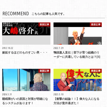
RECOMMEND
こちらの記事も人気です。
最新記事
最新記事
2012.10.22
2022.7.29
嫉妬するほどのものすごい男・・・
鴨頭嘉人直伝｜部下が育つ組織のリ
ーダーに共通している能力とは？[5]
最新記事
最新記事
2026.5.31
2023.5.10
睡眠障がいの原因と対策が明確にな
【衝撃の結論！！】偉大な人になる
るシステムがあります！
方法が意外過ぎた！