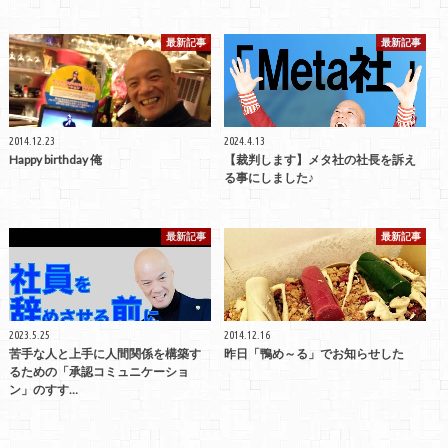
最新記事
最新記事
2014.12.23
2024.4.13
Happy birthday 俺
【裁判します】メタ社の社長を訴え
る事にしました♪
最新記事
最新記事
2023.5.25
2014.12.16
苦手な人と上手に人間関係を構築す
昨日「鴨め～る」でお知らせした
るための「承認コミュニケーショ
ン」のすす…