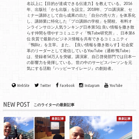
名以上に【目的が達成できる伝達力】を教えている。2016
年、出版社「かも出版」を設立。2018年、プロ講演家、セ
ミナー講師として自ら成果の出た「自分の売り方」を体系化
し、講師業に特化した「プロ講師の学校」を開校。 有料オ
ンラインサロン人気ランキング日本第5位 良い情報を撒き散
らす仲間を増やすコミュニティ「鴨Tube研究所」、日本第6
位 良質で最新のビジネス情報を共有できるコミュニティ
「鴨Biz」を主宰。 また、【良い情報を撒き散らす】社会変
革のリーダーとして発信しているYouTube（通称 鴨Tube）
は、登録者56万人を突破。講演家、自己啓発部門では日本一
の影響力を発揮している。 世の中のサービスパーソンを元
気にする活動『ハッピーマイレージ』の創始者。
WebSite
Twitter
Facebook
Instagram
YouTube
NEW POST
このライターの最新記事
最新記事
最新記事