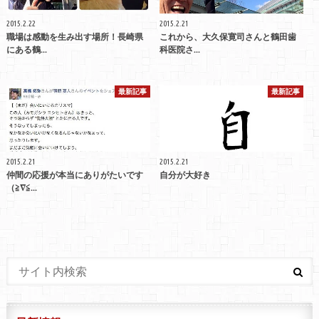
2015.2.22
2015.2.21
職場は感動を生み出す場所！長崎県
これから、大久保寛司さんと鶴田歯
にある鶴...
科医院さ...
最新記事
最新記事
2015.2.21
2015.2.21
仲間の応援が本当にありがたいです
自分が大好き
（≧∇≦...