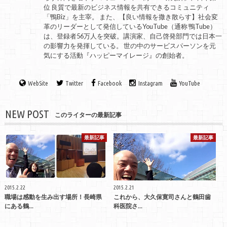
位 良質で最新のビジネス情報を共有できるコミュニティ
「鴨Biz」を主宰。 また、【良い情報を撒き散らす】社会変
革のリーダーとして発信しているYouTube（通称 鴨Tube）
は、登録者56万人を突破。講演家、自己啓発部門では日本一
の影響力を発揮している。 世の中のサービスパーソンを元
気にする活動『ハッピーマイレージ』の創始者。
WebSite
Twitter
Facebook
Instagram
YouTube
NEW POST
このライターの最新記事
最新記事
最新記事
2015.2.22
2015.2.21
職場は感動を生み出す場所！長崎県
これから、大久保寛司さんと鶴田歯
にある鶴...
科医院さ...