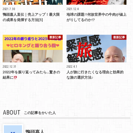
2021.7.30
2021.12.4
鴨頭嘉人直伝｜売上アップ！最大限
地球の課題!!何故世界中の牛肉が値上
の成果を発揮する方法[5]
がりしてるのか!?
最新記事
最新記事
2022.12.31
2022.4.1
2022年を振り返ってみたら…驚きの
人が旅に行きたくなる理由と効果的
結果に
な旅の選択方法♪
ABOUT
この記事をかいた人
鴨頭嘉人