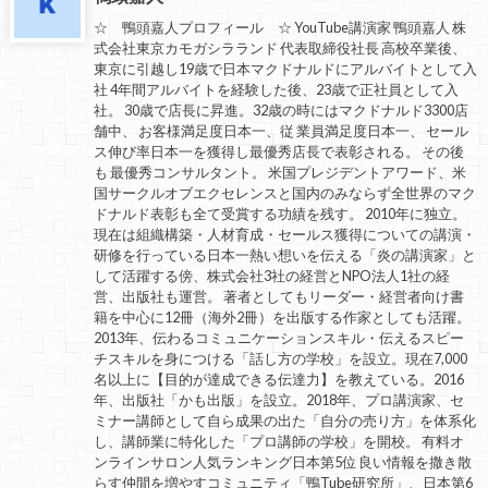
☆ 鴨頭嘉人プロフィール ☆ YouTube講演家 鴨頭嘉人 株
式会社東京カモガシラランド 代表取締役社長 高校卒業後、
東京に引越し19歳で日本マクドナルドにアルバイトとして入
社 4年間アルバイトを経験した後、23歳で正社員として入
社。 30歳で店長に昇進。32歳の時にはマクドナルド3300店
舗中、 お客様満足度日本一、従 業員満足度日本一、 セール
ス伸び率日本一を獲得し最優秀店長で表彰される。 その後
も 最優秀コンサルタント。 米国プレジデントアワード、米
国サークルオブエクセレンスと国内のみならず全世界のマク
ドナルド表彰も全て受賞する功績を残す。 2010年に独立。
現在は組織構築・人材育成・セールス獲得についての講演・
研修を行っている日本一熱い想いを伝える「炎の講演家」と
して活躍する傍、株式会社3社の経営とNPO法人1社の経
営、出版社も運営。 著者としてもリーダー・経営者向け書
籍を中心に12冊（海外2冊）を出版する作家としても活躍。
2013年、伝わるコミュニケーションスキル・伝えるスピー
チスキルを身につける「話し方の学校」を設立。現在7,000
名以上に【目的が達成できる伝達力】を教えている。2016
年、出版社「かも出版」を設立。2018年、プロ講演家、セ
ミナー講師として自ら成果の出た「自分の売り方」を体系化
し、講師業に特化した「プロ講師の学校」を開校。 有料オ
ンラインサロン人気ランキング日本第5位 良い情報を撒き散
らす仲間を増やすコミュニティ「鴨Tube研究所」、日本第6