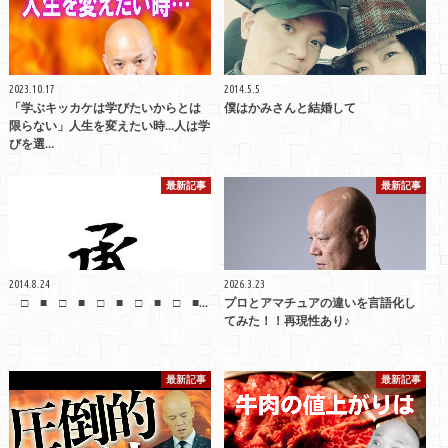
2023.10.17
2014.5.5
「学ぶキッカケは学びたいからとは
僕はかみさんと結婚して
限らない」人生を変えたい時…人は学
びを選…
最新記事
最新記事
2014.8.24
2026.3.23
□ ■ □ ■ □ ■ □ ■ □ ■...
プロとアマチュアの違いを言語化し
てみた！！再現性あり♪
最新記事
最新記事