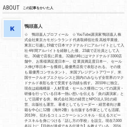
ABOUT
この記事をかいた人
鴨頭嘉人
☆ 鴨頭嘉人プロフィール ☆ YouTube講演家 鴨頭嘉人 株
式会社東京カモガシラランド 代表取締役社長 高校卒業後、
東京に引越し19歳で日本マクドナルドにアルバイトとして入
社 4年間アルバイトを経験した後、23歳で正社員として入
社。 30歳で店長に昇進。32歳の時にはマクドナルド3300店
舗中、 お客様満足度日本一、従 業員満足度日本一、 セール
ス伸び率日本一を獲得し最優秀店長で表彰される。 その後
も 最優秀コンサルタント。 米国プレジデントアワード、米
国サークルオブエクセレンスと国内のみならず全世界のマク
ドナルド表彰も全て受賞する功績を残す。 2010年に独立。
現在は組織構築・人材育成・セールス獲得についての講演・
研修を行っている日本一熱い想いを伝える「炎の講演家」と
して活躍する傍、株式会社3社の経営とNPO法人1社の経
営、出版社も運営。 著者としてもリーダー・経営者向け書
籍を中心に12冊（海外2冊）を出版する作家としても活躍。
2013年、伝わるコミュニケーションスキル・伝えるスピー
チスキルを身につける「話し方の学校」を設立。現在7,000
名以上に【目的が達成できる伝達力】を教えている。2016