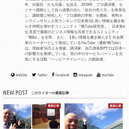
年、出版社「かも出版」を設立。2018年、プロ講演家、セ
ミナー講師として自ら成果の出た「自分の売り方」を体系化
し、講師業に特化した「プロ講師の学校」を開校。 有料オ
ンラインサロン人気ランキング日本第5位 良い情報を撒き散
らす仲間を増やすコミュニティ「鴨Tube研究所」、日本第6
位 良質で最新のビジネス情報を共有できるコミュニティ
「鴨Biz」を主宰。 また、【良い情報を撒き散らす】社会変
革のリーダーとして発信しているYouTube（通称 鴨Tube）
は、登録者56万人を突破。講演家、自己啓発部門では日本一
の影響力を発揮している。 世の中のサービスパーソンを元
気にする活動『ハッピーマイレージ』の創始者。
WebSite
Twitter
Facebook
Instagram
YouTube
NEW POST
このライターの最新記事
最新記事
最新記事