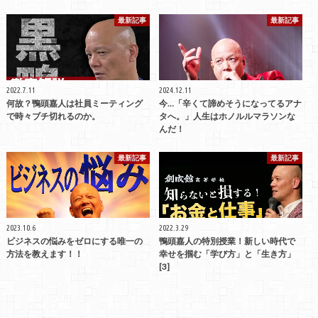
最新記事
最新記事
2022.7.11
2024.12.11
何故？鴨頭嘉人は社員ミーティング
今…「辛くて諦めそうになってるアナ
で時々ブチ切れるのか。
タへ。」人生はホノルルマラソンな
んだ！
最新記事
最新記事
2023.10.6
2022.3.29
ビジネスの悩みをゼロにする唯一の
鴨頭嘉人の特別授業！新しい時代で
方法を教えます！！
幸せを掴む「学び方」と「生き方」
[3]