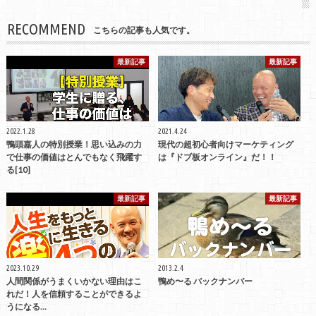
RECOMMEND
こちらの記事も人気です。
最新記事
最新記事
2022.1.28
2021.4.24
鴨頭嘉人の特別授業！思い込みの力
現代の超初心者向けマーケティング
で仕事の価値はとんでもなく飛躍す
は『ドブ板オンライン』だ！！
る[10]
最新記事
最新記事
2023.10.29
2013.2.4
人間関係がうまくいかない理由はこ
鴨め〜る バックナンバー
れだ！人を信頼することができるよ
うになる…