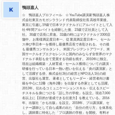
鴨頭嘉人
☆ 鴨頭嘉人プロフィール ☆ YouTube講演家 鴨頭嘉人 株
式会社東京カモガシラランド 代表取締役社長 高校卒業後、
東京に引越し19歳で日本マクドナルドにアルバイトとして入
社 4年間アルバイトを経験した後、23歳で正社員として入
社。 30歳で店長に昇進。32歳の時にはマクドナルド3300店
舗中、 お客様満足度日本一、従 業員満足度日本一、 セール
ス伸び率日本一を獲得し最優秀店長で表彰される。 その後
も 最優秀コンサルタント。 米国プレジデントアワード、米
国サークルオブエクセレンスと国内のみならず全世界のマク
ドナルド表彰も全て受賞する功績を残す。 2010年に独立。
現在は組織構築・人材育成・セールス獲得についての講演・
研修を行っている日本一熱い想いを伝える「炎の講演家」と
して活躍する傍、株式会社3社の経営とNPO法人1社の経
営、出版社も運営。 著者としてもリーダー・経営者向け書
籍を中心に12冊（海外2冊）を出版する作家としても活躍。
2013年、伝わるコミュニケーションスキル・伝えるスピー
チスキルを身につける「話し方の学校」を設立。現在7,000
名以上に【目的が達成できる伝達力】を教えている。2016
年、出版社「かも出版」を設立。2018年、プロ講演家、セ
ミナー講師として自ら成果の出た「自分の売り方」を体系化
し、講師業に特化した「プロ講師の学校」を開校。 有料オ