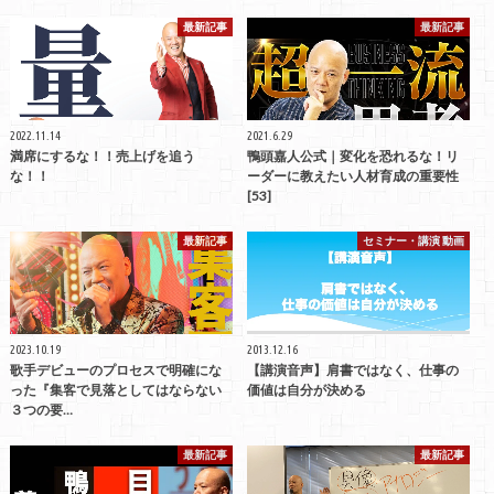
最新記事
最新記事
2022.11.14
2021.6.29
満席にするな！！売上げを追う
鴨頭嘉人公式｜変化を恐れるな！リ
な！！
ーダーに教えたい人材育成の重要性
[53]
最新記事
セミナー・講演 動画
2023.10.19
2013.12.16
歌手デビューのプロセスで明確にな
【講演音声】肩書ではなく、仕事の
った『集客で見落としてはならない
価値は自分が決める
３つの要…
最新記事
最新記事