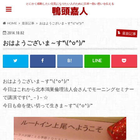
とにかく感動したい元気になりたい人のために日本一熱い想いを伝える
HOME
最新記事
おはようございま～す*\(^o^)/*
2014.10.02
最新記事
おはようございま～す*\(^o^)/*
おはようございま～す*\(^o^)/*
今日はこれから北本鴻巣倫理法人会さんでモーニングセミナー
で講演です(^_－)－☆
今日も命を使い切って生きま～す*\(^o^)/*