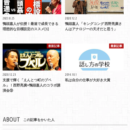
2023.8.25
2020.12.2
鴨頭嘉人が伝授！最速で成長できる
鴨頭嘉人 「キングコング 西野亮廣さ
理想的な目標設定のススメ[1]
んはアナロジーの天才だと思う」
最新記事
最新記事
2020.12.23
2014.10.1
支援で輝く「えんとつ町のプペ
私は自分の仕事が大好き大賞
ル」！西野亮廣×鴨頭嘉人のコラボ講
演会⑨
ABOUT
この記事をかいた人