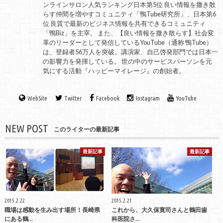
ンラインサロン人気ランキング日本第5位 良い情報を撒き散
らす仲間を増やすコミュニティ「鴨Tube研究所」、日本第6
位 良質で最新のビジネス情報を共有できるコミュニティ
「鴨Biz」を主宰。 また、【良い情報を撒き散らす】社会変
革のリーダーとして発信しているYouTube（通称 鴨Tube）
は、登録者56万人を突破。講演家、自己啓発部門では日本一
の影響力を発揮している。 世の中のサービスパーソンを元
気にする活動『ハッピーマイレージ』の創始者。
WebSite
Twitter
Facebook
Instagram
YouTube
NEW POST
このライターの最新記事
最新記事
最新記事
2015.2.22
2015.2.21
職場は感動を生み出す場所！長崎県
これから、大久保寛司さんと鶴田歯
にある鶴...
科医院さ...