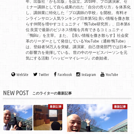
年、出版社「かも出版」を設立。2018年、プロ講演家、セ
ミナー講師として自ら成果の出た「自分の売り方」を体系化
し、講師業に特化した「プロ講師の学校」を開校。 有料オ
ンラインサロン人気ランキング日本第5位 良い情報を撒き散
らす仲間を増やすコミュニティ「鴨Tube研究所」、日本第6
位 良質で最新のビジネス情報を共有できるコミュニティ
「鴨Biz」を主宰。 また、【良い情報を撒き散らす】社会変
革のリーダーとして発信しているYouTube（通称 鴨Tube）
は、登録者56万人を突破。講演家、自己啓発部門では日本一
の影響力を発揮している。 世の中のサービスパーソンを元
気にする活動『ハッピーマイレージ』の創始者。
WebSite
Twitter
Facebook
Instagram
YouTube
NEW POST
このライターの最新記事
最新記事
最新記事