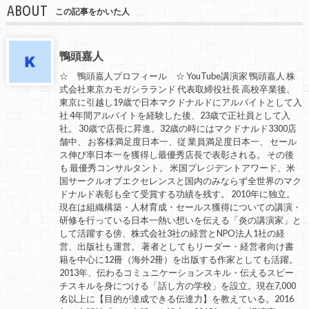
ABOUT
この記事をかいた人
鴨頭嘉人
☆ 鴨頭嘉人プロフィール ☆ YouTube講演家 鴨頭嘉人 株
式会社東京カモガシラランド 代表取締役社長 高校卒業後、
東京に引越し19歳で日本マクドナルドにアルバイトとして入
社 4年間アルバイトを経験した後、23歳で正社員として入
社。 30歳で店長に昇進。32歳の時にはマクドナルド3300店
舗中、 お客様満足度日本一、従 業員満足度日本一、 セール
ス伸び率日本一を獲得し最優秀店長で表彰される。 その後
も 最優秀コンサルタント。 米国プレジデントアワード、米
国サークルオブエクセレンスと国内のみならず全世界のマク
ドナルド表彰も全て受賞する功績を残す。 2010年に独立。
現在は組織構築・人材育成・セールス獲得についての講演・
研修を行っている日本一熱い想いを伝える「炎の講演家」と
して活躍する傍、株式会社3社の経営とNPO法人1社の経
営、出版社も運営。 著者としてもリーダー・経営者向け書
籍を中心に12冊（海外2冊）を出版する作家としても活躍。
2013年、伝わるコミュニケーションスキル・伝えるスピー
チスキルを身につける「話し方の学校」を設立。現在7,000
名以上に【目的が達成できる伝達力】を教えている。2016