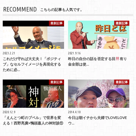
RECOMMEND
こちらの記事も人気です。
最新記事
最新記事
2023.2.21
2021.9.16
これだけ守れば大丈夫！「ポジティ
昨日の自分の話を否定する回
有り
ブ」なセルフイメージを具現化する
金全部は使…
ために必…
最新記事
最新記事
2020.12.9
2014.4.10
「えんとつ町のプペル」で世界を変
今日は朝イチから夫婦でLOVELOVE
える！西野亮廣×鴨頭嘉人の神対談⑪
ウ...