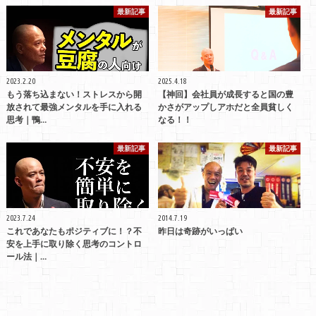
最新記事
最新記事
2023.2.20
2025.4.18
もう落ち込まない！ストレスから開
【神回】会社員が成長すると国の豊
放されて最強メンタルを手に入れる
かさがアップしアホだと全員貧しく
思考｜鴨…
なる！！
最新記事
最新記事
2023.7.24
2014.7.19
これであなたもポジティブに！？不
昨日は奇跡がいっぱい
安を上手に取り除く思考のコントロ
ール法｜…