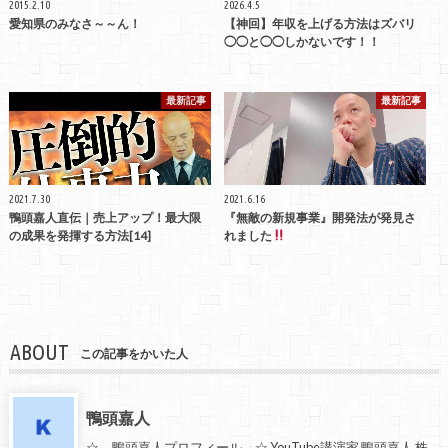
2015.2.10
2026.4.5
愛知県のみなさ～～ん！
【神回】年収を上げる方法はズバリ
◯◯と◯◯しかないです！！
最新記事
最新記事
2021.7.30
2021.6.16
鴨頭嘉人直伝｜売上アップ！最大限
『無敵の新規事業』開発法が発見さ
の成果を発揮する方法[14]
れました
ABOUT
この記事をかいた人
鴨頭嘉人
☆ 鴨頭嘉人プロフィール ☆ YouTube講演家 鴨頭嘉人 株