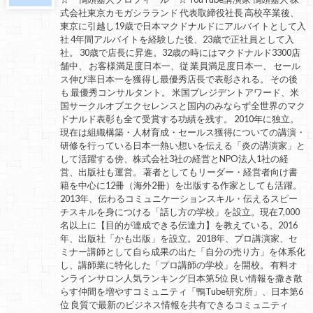
式会社東京カモガシラランド 代表取締役社長 高校卒業後、
東京に引越し19歳で日本マクドナルドにアルバイトとして入
社 4年間アルバイトを経験した後、23歳で正社員として入
社。 30歳で店長に昇進。32歳の時にはマクドナルド3300店
舗中、 お客様満足度日本一、従 業員満足度日本一、 セール
ス伸び率日本一を獲得し最優秀店長で表彰される。 その後
も 最優秀コンサルタント。 米国プレジデントアワード、米
国サークルオブエクセレンスと国内のみならず全世界のマク
ドナルド表彰も全て受賞する功績を残す。 2010年に独立。
現在は組織構築・人材育成・セールス獲得についての講演・
研修を行っている日本一熱い想いを伝える「炎の講演家」と
して活躍する傍、株式会社3社の経営とNPO法人1社の経
営、出版社も運営。 著者としてもリーダー・経営者向け書
籍を中心に12冊（海外2冊）を出版する作家としても活躍。
2013年、伝わるコミュニケーションスキル・伝えるスピー
チスキルを身につける「話し方の学校」を設立。現在7,000
名以上に【目的が達成できる伝達力】を教えている。2016
年、出版社「かも出版」を設立。2018年、プロ講演家、セ
ミナー講師として自ら成果の出た「自分の売り方」を体系化
し、講師業に特化した「プロ講師の学校」を開校。 有料オ
ンラインサロン人気ランキング日本第5位 良い情報を撒き散
らす仲間を増やすコミュニティ「鴨Tube研究所」、日本第6
位 良質で最新のビジネス情報を共有できるコミュニティ