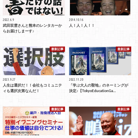
2022.6.9
2014.10.16
武田双雲さんと熊本のレンタカーか
人！人！人！！
らお届けしまーす♪
最新記事
最新記事
2023.9.27
2022.11.20
人生は選択だ！！会社もコミュニテ
「学ぶ大人の聖地」のネーミングが
ィも選択次第なんだ！
決定♪【TokyoEducationGa…
最新記事
最新記事