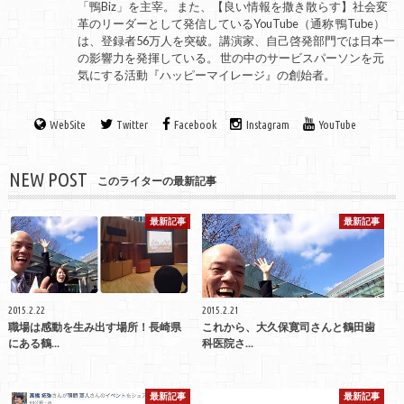
「鴨Biz」を主宰。 また、【良い情報を撒き散らす】社会変
革のリーダーとして発信しているYouTube（通称 鴨Tube）
は、登録者56万人を突破。講演家、自己啓発部門では日本一
の影響力を発揮している。 世の中のサービスパーソンを元
気にする活動『ハッピーマイレージ』の創始者。
WebSite
Twitter
Facebook
Instagram
YouTube
NEW POST
このライターの最新記事
最新記事
最新記事
2015.2.22
2015.2.21
職場は感動を生み出す場所！長崎県
これから、大久保寛司さんと鶴田歯
にある鶴...
科医院さ...
最新記事
最新記事