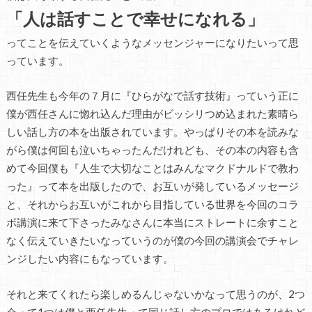
「人は話すことで幸せになれる」
ってことを伝えていくようなメッセンジャーになりたいって思
っています。
西任先生も今年の７月に『ひらがなで話す技術』っていう正に
僕が西任さんに惚れ込んだ理由がビッシリつめ込まれた素晴ら
しい話し方の本を出版されています。やっぱりその本を読みな
がら僕は何回も泣いちゃったんだけれども、その本の内容も含
めて今回僕も『人生で大切なことはみんなマクドナルドで教わ
った』って本を出版したので、お互いが発しているメッセージ
と、それからお互いがこれから目指している世界を今回のコラ
ボ講演に来て下さったみなさんに本当にストレートに余すこと
なく伝えていきたいなっていうのが僕の今回の講演会でチャレ
ンジしたい内容にもなっています。
それと来てくれたら楽しめるんじゃないかなって思うのが、2つ
会って1つは僕と西任先生って同じ話し方のプロではあるけれど