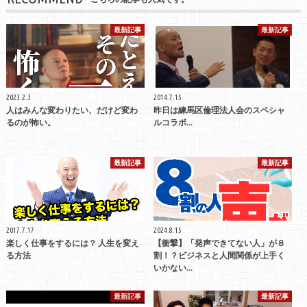
最新記事
最新記事
2023.2.3
2014.7.15
人はみんな変わりたい、だけど変わ
昨日は練馬区倫理法人会のスペシャ
るのが怖い。
ルコラボ...
最新記事
最新記事
2017.7.17
2024.8.15
楽しく仕事をするには？ 人生を変え
【衝撃】「発声できてない人」が８
る方法
割！？ビジネスと人間関係が上手く
いかない…
最新記事
最新記事