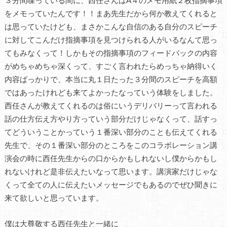
をメモっていたんです！！まあ先生だから何か教えてくれると
は思っていたけども、まさかこんな自信のある自分のスピーチ
に対してこんだけ指摘事項を見つけられる人がいるなんて思っ
てもみなくって！しかもその指摘事項のフィードバックの内容
がめちゃめちゃ深くって、すごく言われたらめっちゃ納得いく
内容ばっかりで、本当に丸１日たった３分間のスピーチを高額
ではあったけれども来てよかったなっていう体験をしました。
西任さんが教えてくれるのは俗にいうデリバリーって言われる
話の仕方伝え方やり方っていう部分だけじゃなくって、話すっ
てどういうことかっていう１番深い部分のことも伝えてくれる
先生で、その１番深い部分のところをこのコラボレーション講
演会の時に西任先生からの口からかもしれないし僕からかもし
れないけれど是非伝えたいなって思います。講演家だけじゃな
くって全ての人に伝えたいメッセージでもあるのでぜひ聞きに
来て欲しいと思っています。
僕は大尊敬する西任先生と一緒に