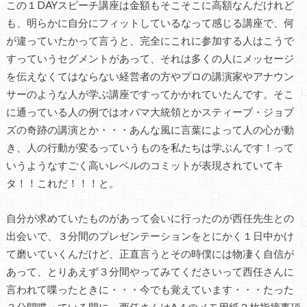
この１DAYスピーチ講座は金額もそこそこに高額なんだけれど
も、明らかに自分にフィットしているなって感じる講座で、何
が違っていたかって言うと、完全にこれに参加する人はこうで
すっていうセグメントがあって、それは多くの人にメッセージ
を伝えなくてはならない経営者の方やプロの講演家やアナウン
サーのような人が学ぶ講座ですってかかれていたんです。そこ
に通っている人の例ではオバマ大統領とかスティーブ・ジョブ
ズの奇跡の講演とか・・・あんな風に言葉によって人の心が動
き、人の行動が変るっていうものを私たちは学ぶんです！って
いうようなすごく高いレベルのコミットが表現されていてキ
タ！！これだ！！！と。
自分が求めていたものがあって会いに行ったのが西任先生との
出会いで、３分間のプレゼンテーションをとにかく１日中かけ
て磨いていくんだけど、正直言うとその時僕には物凄く自信が
あって、とりあえず３分間やってみてくださいって西任さんに
言われて喋ったときに・・・今でも覚えています・・・たった
３分間喋っている間に、西任さんはA４のメモ用紙２枚指摘事項