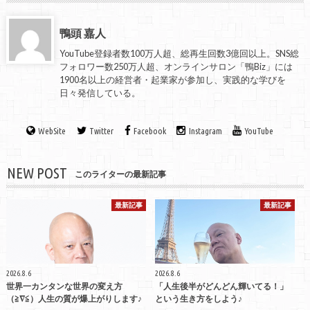
鴨頭 嘉人
YouTube登録者数100万人超、総再生回数3億回以上。SNS総
フォロワー数250万人超、オンラインサロン「鴨Biz」には
1900名以上の経営者・起業家が参加し、実践的な学びを
日々発信している。
WebSite
Twitter
Facebook
Instagram
YouTube
NEW POST
このライターの最新記事
最新記事
最新記事
2026.8.6
2026.8.6
世界一カンタンな世界の変え方
「人生後半がどんどん輝いてる！」
（≧∇≦）人生の質が爆上がりします♪
という生き方をしよう♪