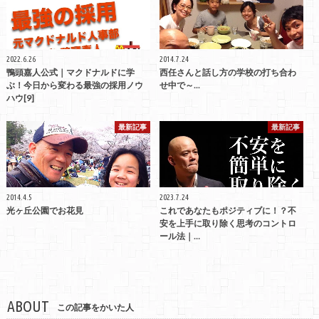
2022.6.26
2014.7.24
鴨頭嘉人公式｜マクドナルドに学
西任さんと話し方の学校の打ち合わ
ぶ！今日から変わる最強の採用ノウ
せ中で～...
ハウ[9]
最新記事
最新記事
2014.4.5
2023.7.24
光ヶ丘公園でお花見
これであなたもポジティブに！？不
安を上手に取り除く思考のコントロ
ール法｜…
ABOUT
この記事をかいた人