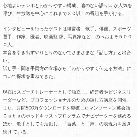
心地よいテンポとわかりやすい構成、嘘のない語り口 が人気を
呼び、生放送を中心にこれまで３０以上の番組を手がける。
インタビューを行ったゲストは経営者、歌手、俳優、スポーツ
選手、作家、医者、映画監 督、写真家など、のべおよそ５００
０人。
本音を引き出すやりとりのなかでさまざまな「話し方」と出合
い、
話し手・聞き手両方の立場から「わかりやすく伝える方法」に
ついて探求を重ねてきた。
現在はスピーチトレーナーとして独立し、経営者やビジネスリ
ーダーなど、プロフェッショナルのための話し方講座を開催。
また、月間500万ダウンロードを突破したマンツーマン英会話
Ｇａｂａのポッドキャストプログラムでナビゲーターを務める
ほか、歌手としても活動し、「言葉」と「声」の表現力を磨き
続け ている。