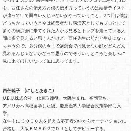
も、西任さんの伝え方と僕の伝え方っていうのは結構テイスト
が違っていて面白いんじゃないかなっていうこと。2つ目は僕は
どっちかっていうと今は経営者だし講演家としてもプロとして
多くの講演会に来てくれた人から見るとトップを走っている人
間に多分見えると思うんだけど、西任先生の前だと生徒になっ
ちゃうので、多分僕の今まで講演会では見せない顔がどんどん
見れるんじゃないかなって思うのでそういうところも楽しみに
見に来てほしいなって風に思ってます。
西任暁子 (にしとあきこ)
U.B.U.株式会社 代表取締役。大阪生まれ、福岡育ち。
アメリカへ高校留学した後、慶應義塾大学総合政策学部に入
学。
在学中に ３０００人を超える応募者の中からオーディションに
合格し、大阪ＦＭ８０２でＤＪとしてデビューする。