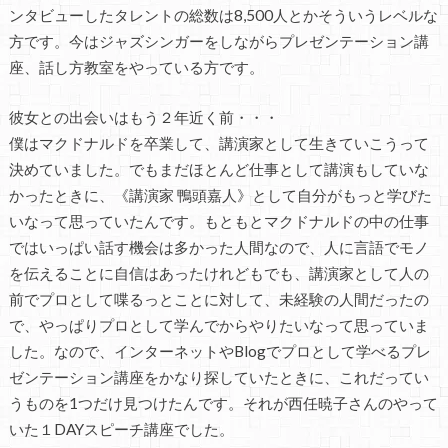
ンタビューしたタレントの総数は8,500人とかそういうレベルな
方です。今はジャズシンガーをしながらプレゼンテーション講
座、話し方教室をやっている方です。
彼女との出会いはもう２年近く前・・・
僕はマクドナルドを卒業して、講演家として生きていこうって
決めていました。でもまだほとんど仕事として講演もしていな
かったときに、《講演家 鴨頭嘉人》として自分がもっと学びた
いなって思っていたんです。もともとマクドナルドの中の仕事
ではいっぱい話す機会は多かった人間なので、人に言語でモノ
を伝えることに自信はあったけれどもでも、講演家として人の
前でプロとして喋るっとことに対して、未経験の人間だったの
で、やっぱりプロとして学んでからやりたいなって思っていま
した。なので、インターネットやBlogでプロとして学べるプレ
ゼンテーション講座をかなり探していたときに、これだってい
うものを1つだけ見つけたんです。それが西任暁子さんのやって
いた１DAYスピーチ講座でした。