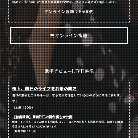
初めて2億8500万円詐欺被害事件の全貌を、全て包み隠さずお話しします。
オンライン視聴：6500円
オンライン視聴
歌手デビューLIVE映像
極上、熱狂のライブをお茶の間で
現地の熱狂とエネルギーが、まるで生で体感しているかのように映像に蘇りま
す！
（本編 120分）
【特典映像】豊洲PITの舞台裏も大公開
豊洲PITデビューまでの裏側も収録します。1年2ヶ月にわたる挑戦の模様、現場での奮闘
を皆さんにも見ていただきたいです
（特典映像 118分）