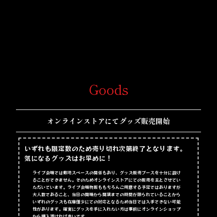
Goods
オンラインストアにてグッズ販売開始
いずれも限定数のため売り切れ次第終了となります。
気になるグッズはお早めに！
ライブ会場では敷地スペースの関係もあり、グッズ販売ブースを十分に設け
ることができません。そのためオンラインストアにての販売を主とさせてい
ただいています。ライブ会場物販ももちろんご用意する予定ではありますが
大人数であること、当日の開場から開演までの時間が限られていることから
いずれのグッズも在庫僅少にての対応となるため当日では入手できない可能
性があります。確実にグッズを手に入れたい方は事前にオンラインショップ
から購入頂ければ幸いです。