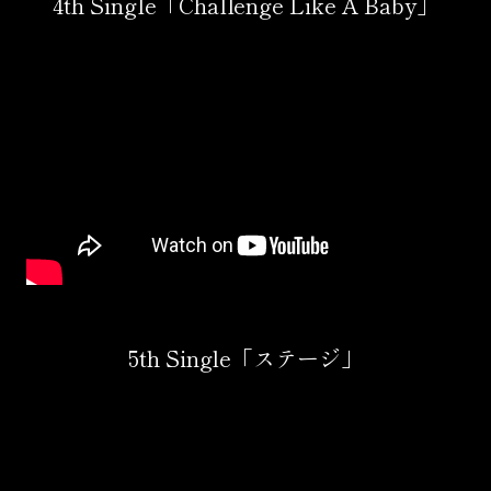
4th Single「Challenge Like A Baby」
5th Single「ステージ」