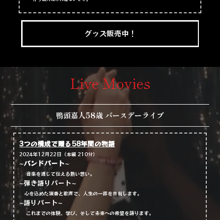
グッズ販売中！
Live Movies
鴨頭嘉人58歳 バースデーライブ
3つの構成で贈る58年間の物語
2024年12月22日（本編 210分）
~
バンドパート
~
音楽を通じて伝える熱い想い。
~弾き語りパート~
心を込めた演奏と歌声で、人生の一部を共有します。
~語りパート~
これまでの体験、学び、そして未来への希望を語ります。